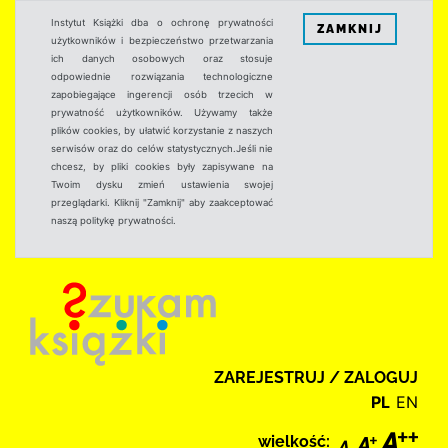
Instytut Książki dba o ochronę prywatności
ZAMKNIJ
użytkowników i bezpieczeństwo przetwarzania
ich danych osobowych oraz stosuje
odpowiednie rozwiązania technologiczne
zapobiegające ingerencji osób trzecich w
prywatność użytkowników. Używamy także
plików cookies, by ułatwić korzystanie z naszych
serwisów oraz do celów statystycznych.Jeśli nie
chcesz, by pliki cookies były zapisywane na
Twoim dysku zmień ustawienia swojej
przeglądarki. Kliknij "Zamknij" aby zaakceptować
naszą politykę prywatności.
ZAREJESTRUJ / ZALOGUJ
PL
EN
wielkość: