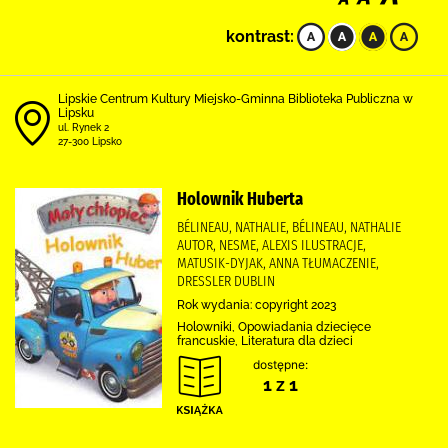
kontrast:
Lipskie Centrum Kultury Miejsko-Gminna Biblioteka Publiczna w
Lipsku
ul. Rynek 2
27-300 Lipsko
Holownik Huberta
BÉLINEAU, NATHALIE, BÉLINEAU, NATHALIE
AUTOR, NESME, ALEXIS ILUSTRACJE,
MATUSIK-DYJAK, ANNA TŁUMACZENIE,
DRESSLER DUBLIN
Rok wydania: copyright 2023
Holowniki, Opowiadania dziecięce
francuskie, Literatura dla dzieci
dostępne:
1 z 1