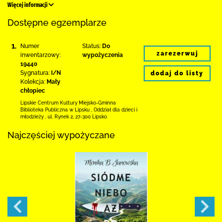
Więcej informacji
Dostępne egzemplarze
1.
Numer
Status:
Do
zarezerwuj
inwentarzowy:
wypożyczenia
19440
Sygnatura:
I/N
dodaj do listy
Kolekcja:
Mały
chłopiec
Lipskie Centrum Kultury Miejsko-Gminna
Biblioteka
Publiczna w Lipsku
,
Oddział dla dzieci i
młodzieży ,
ul. Rynek 2
,
27-300 Lipsko
Najczęściej wypożyczane