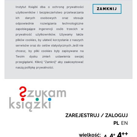
Instytut Książki dba o ochronę prywatności
ZAMKNIJ
użytkowników i bezpieczeństwo przetwarzania
ich danych osobowych oraz stosuje
odpowiednie rozwiązania technologiczne
zapobiegające ingerencji osób trzecich w
prywatność użytkowników. Używamy także
plików cookies, by ułatwić korzystanie z naszych
serwisów oraz do celów statystycznych.Jeśli nie
chcesz, by pliki cookies były zapisywane na
Twoim dysku zmień ustawienia swojej
przeglądarki. Kliknij "Zamknij" aby zaakceptować
naszą politykę prywatności.
ZAREJESTRUJ / ZALOGUJ
PL
EN
wielkość: