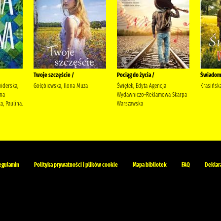
Twoje szczęście /
Pociąg do życia /
Świadom
widerska,
Gołębiewska, Ilona Muza
Świętek, Edyta Agencja
Krasińska
yna
Wydawniczo-Reklamowa Skarpa
, Paulina.
Warszawska
egulamin
Polityka prywatności i plików cookie
Mapa bibliotek
FAQ
Deklar