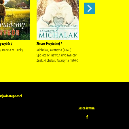
y wybór /
Zima w Przytulnej /
Siła zemsty /
, Izabela M. Lucky
Michalak, Katarzyna (1969-)
Lingas-Łoniewska, Agnieszka
Społeczny Instytut Wydawniczy
Wydawnictwo JakBook Lingas-
Znak Michalak, Katarzyna (1969-)
Łoniewska, Agnieszka
Szafrańska, Anna (1990-)
acja dostępności
Jesteśmy na: