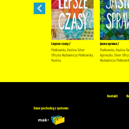
Bądź dobrej myśli /
Lepsze czasy /
Jasna sprawa /
Płatkowska, Paulina Bello, Beata.
Płatkowska, Paulina Silver
Płatkowska, Paulina Ś
Silver Oficyna Wydawnicza
Oficyna Wydawnicza Płatkowska,
Agnieszka. Silver Ofic
Płatkowska, Paulina.
Paulina.
Wydawnicza Płatkowska
Kontakt
R
Dane pochodzą z systemu: