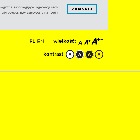
logiczne zapobiegające ingerencji osób
ZAMKNIJ
 pliki cookies były zapisywane na Twoim
PL
EN
wielkość:
kontrast: