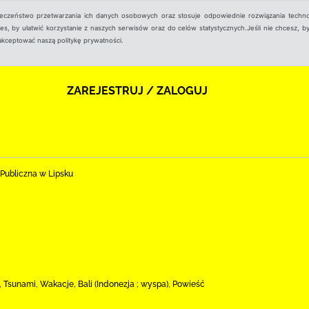
ieczeństwo przetwarzania ich danych osobowych oraz stosuje odpowiednie rozwiązania techno
, by ułatwić korzystanie z naszych serwisów oraz do celów statystycznych.Jeśli nie chcesz, by
aakceptować naszą politykę prywatności.
ZAREJESTRUJ / ZALOGUJ
 Publiczna w Lipsku
, Tsunami, Wakacje, Bali (Indonezja ; wyspa), Powieść