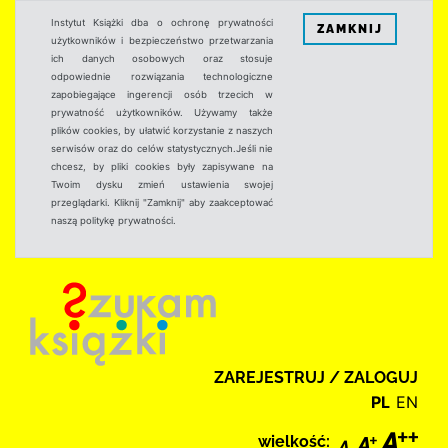
Instytut Książki dba o ochronę prywatności
ZAMKNIJ
użytkowników i bezpieczeństwo przetwarzania
ich danych osobowych oraz stosuje
odpowiednie rozwiązania technologiczne
zapobiegające ingerencji osób trzecich w
prywatność użytkowników. Używamy także
plików cookies, by ułatwić korzystanie z naszych
serwisów oraz do celów statystycznych.Jeśli nie
chcesz, by pliki cookies były zapisywane na
Twoim dysku zmień ustawienia swojej
przeglądarki. Kliknij "Zamknij" aby zaakceptować
naszą politykę prywatności.
ZAREJESTRUJ / ZALOGUJ
PL
EN
wielkość: