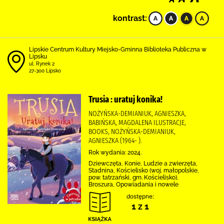
kontrast:
Lipskie Centrum Kultury Miejsko-Gminna Biblioteka Publiczna w
Lipsku
ul. Rynek 2
27-300 Lipsko
Trusia : uratuj konika!
NOŻYŃSKA-DEMIANIUK, AGNIESZKA,
BABIŃSKA, MAGDALENA ILUSTRACJE,
BOOKS, NOŻYŃSKA-DEMIANIUK,
AGNIESZKA (1964- ).
Rok wydania: 2024.
Dziewczęta, Konie, Ludzie a zwierzęta,
Stadnina, Kościelisko (woj. małopolskie,
pow. tatrzański, gm. Kościelisko),
Broszura, Opowiadania i nowele
dostępne:
1 z 1