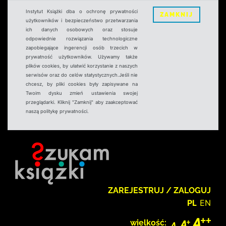
Instytut Książki dba o ochronę prywatności
ZAMKNIJ
użytkowników i bezpieczeństwo przetwarzania
ich danych osobowych oraz stosuje
odpowiednie rozwiązania technologiczne
zapobiegające ingerencji osób trzecich w
prywatność użytkowników. Używamy także
plików cookies, by ułatwić korzystanie z naszych
serwisów oraz do celów statystycznych.Jeśli nie
chcesz, by pliki cookies były zapisywane na
Twoim dysku zmień ustawienia swojej
przeglądarki. Kliknij "Zamknij" aby zaakceptować
naszą politykę prywatności.
ZAREJESTRUJ / ZALOGUJ
PL
EN
wielkość: