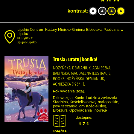
kontrast:
Lipskie Centrum Kultury Miejsko-Gminna Biblioteka Publiczna w
Lipsku
ul. Rynek 2
27-300 Lipsko
Trusia : uratuj konika!
NOŻYŃSKA-DEMIANIUK, AGNIESZKA,
BABIŃSKA, MAGDALENA ILUSTRACJE,
BOOKS, NOŻYŃSKA-DEMIANIUK,
AGNIESZKA (1964- ).
Rok wydania: 2024.
Dziewczęta, Konie, Ludzie a zwierzęta,
Stadnina, Kościelisko (woj. małopolskie,
pow. tatrzański, gm. Kościelisko),
Broszura, Opowiadania i nowele
dostępne:
1 z 1