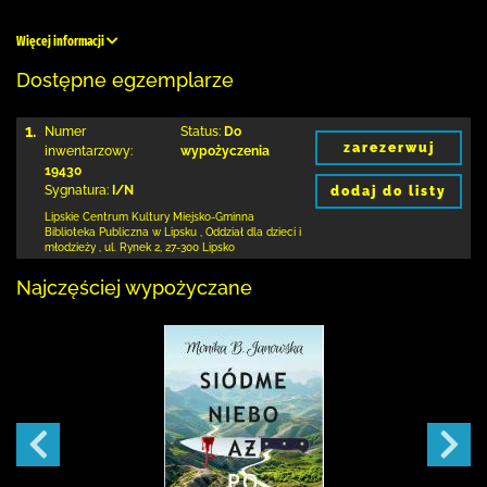
Więcej informacji
Dostępne egzemplarze
1.
Numer
Status:
Do
zarezerwuj
inwentarzowy:
wypożyczenia
19430
Sygnatura:
I/N
dodaj do listy
Lipskie Centrum Kultury Miejsko-Gminna
Biblioteka
Publiczna w Lipsku
,
Oddział dla dzieci i
młodzieży ,
ul. Rynek 2
,
27-300 Lipsko
Najczęściej wypożyczane