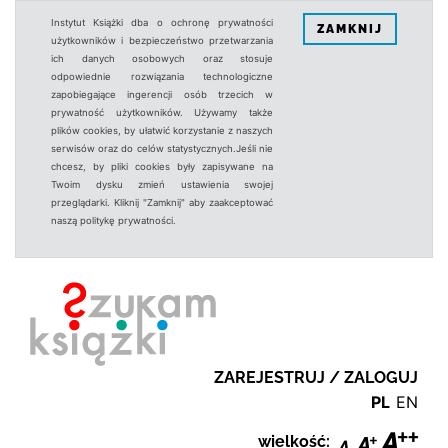
Instytut Książki dba o ochronę prywatności
ZAMKNIJ
użytkowników i bezpieczeństwo przetwarzania
ich danych osobowych oraz stosuje
odpowiednie rozwiązania technologiczne
zapobiegające ingerencji osób trzecich w
prywatność użytkowników. Używamy także
plików cookies, by ułatwić korzystanie z naszych
serwisów oraz do celów statystycznych.Jeśli nie
chcesz, by pliki cookies były zapisywane na
Twoim dysku zmień ustawienia swojej
przeglądarki. Kliknij "Zamknij" aby zaakceptować
naszą politykę prywatności.
ZAREJESTRUJ / ZALOGUJ
PL
EN
wielkość: