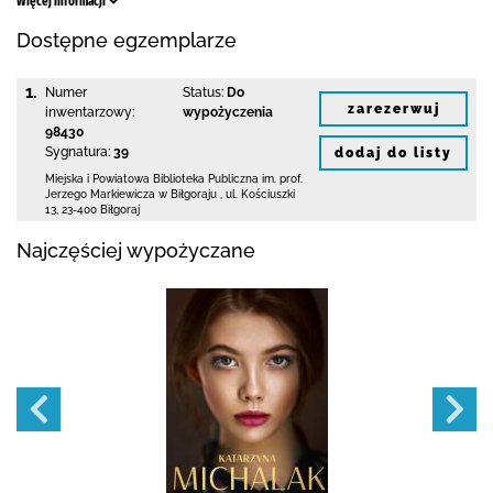
Więcej informacji
Dostępne egzemplarze
1.
Numer
Status:
Do
zarezerwuj
inwentarzowy:
wypożyczenia
98430
Sygnatura:
39
dodaj do listy
Miejska i Powiatowa Biblioteka Publiczna
im. prof.
Jerzego Markiewicza w Biłgoraju
,
ul. Kościuszki
13
,
23-400 Biłgoraj
Najczęściej wypożyczane