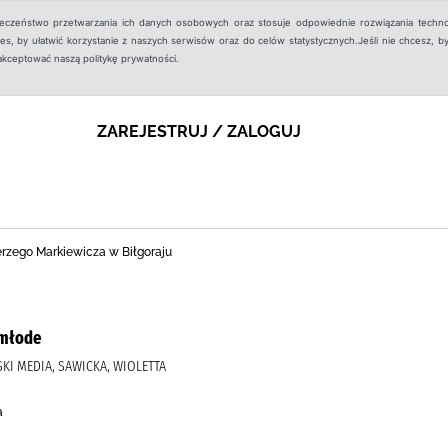
ieczeństwo przetwarzania ich danych osobowych oraz stosuje odpowiednie rozwiązania techno
, by ułatwić korzystanie z naszych serwisów oraz do celów statystycznych.Jeśli nie chcesz, by
aakceptować naszą politykę prywatności.
ZAREJESTRUJ / ZALOGUJ
Jerzego Markiewicza w Biłgoraju
 młode
KI MEDIA, SAWICKA, WIOLETTA
a