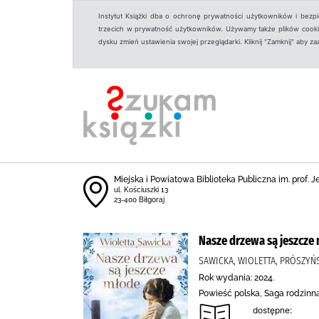
Instytut Książki dba o ochronę prywatności użytkowników i bezp
trzecich w prywatność użytkowników. Używamy także plików cookies
dysku zmień ustawienia swojej przeglądarki. Kliknij "Zamknij" aby z
Miejska i Powiatowa Biblioteka Publiczna im. prof. 
ul. Kościuszki 13
23-400 Biłgoraj
Nasze drzewa są jeszcze
SAWICKA, WIOLETTA, PRÓSZYŃS
Rok wydania: 2024.
Powieść polska, Saga rodzinn
dostępne: