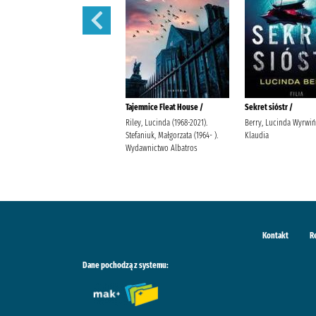
Mamuta tu mam :
Tajemnice Fleat House /
Sekret sióstr /
Tym, Stanisław (1937- ).
Riley, Lucinda (1968-2021).
Berry, Lucinda Wyrwiń
Nastulanka, Anna Instytut
Stefaniuk, Małgorzata (1964- ).
Klaudia
Wydawniczy Latarnik im.
Wydawnictwo Albatros
Zygmunta Kałużyńskiego
Kontakt
R
Dane pochodzą z systemu: