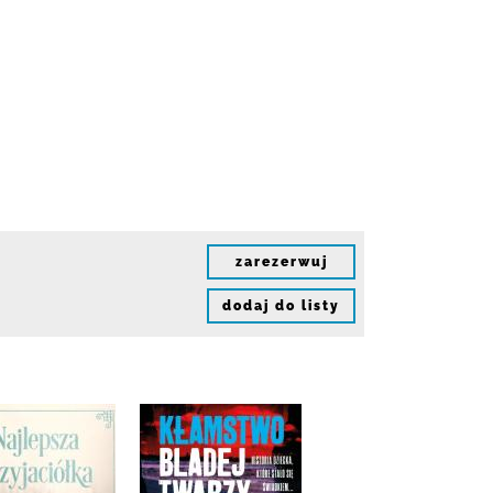
zarezerwuj
dodaj do listy