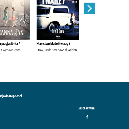
 przyjaciółka /
Kłamstwo bladej twarzy /
My baby ze wsi :
nna Wydawnictwa
Crow, David Stachowski, Adrian
Nowak, Anna
f
acja dostępności
Jesteśmy na: