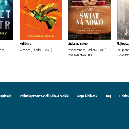
Koliber /
Świat na nowo
Najlepsza
ska,
Veronesi, Sandro (1959- ).
Wysoczańska, Barbara (1980-)
Jax, Joa
Wydawnictwo Filia
Videogra
egulamin
Polityka prywatności i plików cookie
Mapa bibliotek
FAQ
Deklar