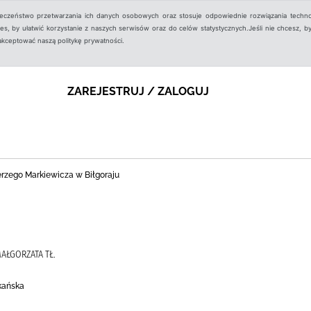
ieczeństwo przetwarzania ich danych osobowych oraz stosuje odpowiednie rozwiązania techno
, by ułatwić korzystanie z naszych serwisów oraz do celów statystycznych.Jeśli nie chcesz, by
aakceptować naszą politykę prywatności.
ZAREJESTRUJ / ZALOGUJ
Jerzego Markiewicza w Biłgoraju
MAŁGORZATA TŁ.
kańska