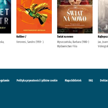
Koliber /
Świat na nowo
Najlepsza
ska,
Veronesi, Sandro (1959- ).
Wysoczańska, Barbara (1980-)
Jax, Joa
Wydawnictwo Filia
Videogra
egulamin
Polityka prywatności i plików cookie
Mapa bibliotek
FAQ
Deklar