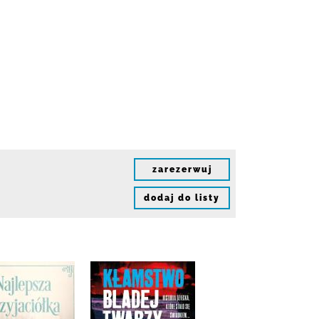
zarezerwuj
dodaj do listy