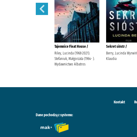
Mamuta tu mam :
Tajemnice Fleat House /
Sekret sióstr /
Tym, Stanisław (1937- ).
Riley, Lucinda (1968-2021).
Berry, Lucinda Wyrwiń
Nastulanka, Anna Instytut
Stefaniuk, Małgorzata (1964- ).
Klaudia
Wydawniczy Latarnik im.
Wydawnictwo Albatros
Zygmunta Kałużyńskiego
Kontakt
R
Dane pochodzą z systemu: