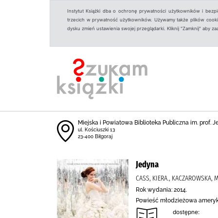
Instytut Książki dba o ochronę prywatności użytkowników i bezp
trzecich w prywatność użytkowników. Używamy także plików cookies
dysku zmień ustawienia swojej przeglądarki. Kliknij "Zamknij" aby z
Miejska i Powiatowa Biblioteka Publiczna im. prof. 
ul. Kościuszki 13
23-400 Biłgoraj
Jedyna
CASS, KIERA., KACZAROWSKA, 
Rok wydania: 2014.
Powieść młodzieżowa amery
dostępne: