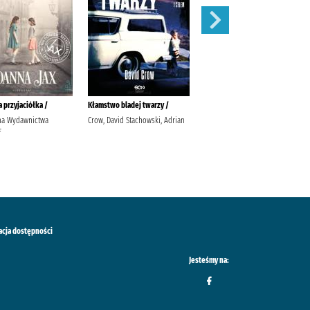
 przyjaciółka /
Kłamstwo bladej twarzy /
My baby ze wsi :
nna Wydawnictwa
Crow, David Stachowski, Adrian
Nowak, Anna
f
acja dostępności
Jesteśmy na: