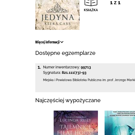
1 z 1
Więcej informacji
Dostępne egzemplarze
1.
Numer inwentarzowy:
99713
Sygnatura:
821.111(73)-93
Miejska i Powiatowa Biblioteka Publiczna
im. prof. Jerzego Mark
Najczęściej wypożyczane