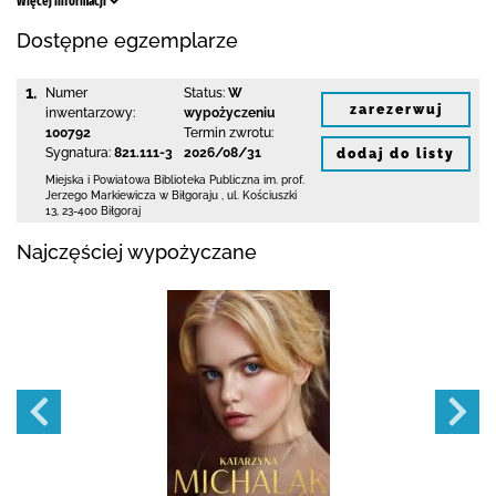
Więcej informacji
Dostępne egzemplarze
1.
Numer
Status:
W
zarezerwuj
inwentarzowy:
wypożyczeniu
100792
Termin zwrotu:
Sygnatura:
821.111-3
2026/08/31
dodaj do listy
Miejska i Powiatowa Biblioteka Publiczna
im. prof.
Jerzego Markiewicza w Biłgoraju
,
ul. Kościuszki
13
,
23-400 Biłgoraj
Najczęściej wypożyczane