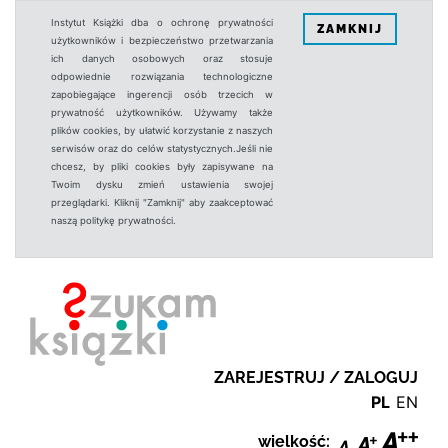
Instytut Książki dba o ochronę prywatności
ZAMKNIJ
użytkowników i bezpieczeństwo przetwarzania
ich danych osobowych oraz stosuje
odpowiednie rozwiązania technologiczne
zapobiegające ingerencji osób trzecich w
prywatność użytkowników. Używamy także
plików cookies, by ułatwić korzystanie z naszych
serwisów oraz do celów statystycznych.Jeśli nie
chcesz, by pliki cookies były zapisywane na
Twoim dysku zmień ustawienia swojej
przeglądarki. Kliknij "Zamknij" aby zaakceptować
naszą politykę prywatności.
ZAREJESTRUJ / ZALOGUJ
PL
EN
wielkość: