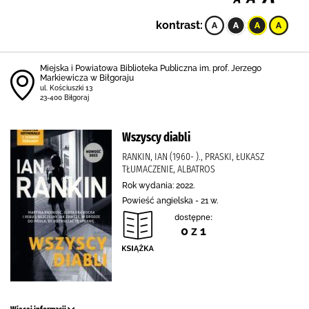
kontrast:
Miejska i Powiatowa Biblioteka Publiczna im. prof. Jerzego
Markiewicza w Biłgoraju
ul. Kościuszki 13
23-400 Biłgoraj
Wszyscy diabli
RANKIN, IAN (1960- )., PRASKI, ŁUKASZ
TŁUMACZENIE, ALBATROS
Rok wydania: 2022.
Powieść angielska - 21 w.
dostępne:
0 z 1