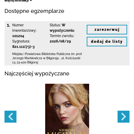
Więcej informacji
Dostępne egzemplarze
1.
Numer
Status:
W
zarezerwuj
inwentarzowy:
wypożyczeniu
101204
Termin zwrotu:
Sygnatura:
2026/08/29
dodaj do listy
821.111(73)-3
Miejska i Powiatowa Biblioteka Publiczna
im. prof.
Jerzego Markiewicza w Biłgoraju
,
ul. Kościuszki
13
,
23-400 Biłgoraj
Najczęściej wypożyczane