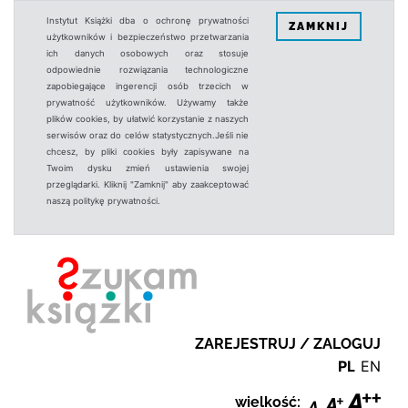
Instytut Książki dba o ochronę prywatności
ZAMKNIJ
użytkowników i bezpieczeństwo przetwarzania
ich danych osobowych oraz stosuje
odpowiednie rozwiązania technologiczne
zapobiegające ingerencji osób trzecich w
prywatność użytkowników. Używamy także
plików cookies, by ułatwić korzystanie z naszych
serwisów oraz do celów statystycznych.Jeśli nie
chcesz, by pliki cookies były zapisywane na
Twoim dysku zmień ustawienia swojej
przeglądarki. Kliknij "Zamknij" aby zaakceptować
naszą politykę prywatności.
ZAREJESTRUJ / ZALOGUJ
PL
EN
wielkość: