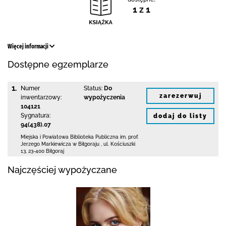
1 z 1
Więcej informacji
Dostępne egzemplarze
1.
Numer
Status:
Do
zarezerwuj
inwentarzowy:
wypożyczenia
104121
Sygnatura:
dodaj do listy
94(438).07
Miejska i Powiatowa Biblioteka Publiczna
im. prof.
Jerzego Markiewicza w Biłgoraju
,
ul. Kościuszki
13
,
23-400 Biłgoraj
Najczęściej wypożyczane