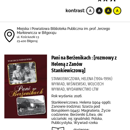
kontrast:
Miejska i Powiatowa Biblioteka Publiczna im. prof. Jerzego
Markiewicza w Biłgoraju
ul. Kościuszki 13
23-400 Biłgoraj
Pani na Berżenikach : [rozmowy z
Heleną z Zanów
Stankiewiczową]
STANKIEWICZOWA, HELENA (1904-1996)
WYWIAD, WIŚNIEWSKI, WOJCIECH
WYWIAD, WYDAWNICTWO LTW
Rok wydania: 2026.
Stankiewiczowa, Helena (1904-1996),
Zanowie (rodzina), Szarża pod
Borujskiem (1945), Magnateria, Życie
codzienne, Berżeniki (Litwa, okr.
uściański, rej. ignaliński), Polska,
Publicystyka, Wywiad-rzeka
dostępne: