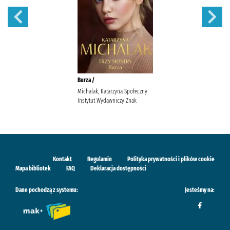
Burza /
Michalak, Katarzyna Społeczny
Instytut Wydawniczy Znak
Kontakt
Regulamin
Polityka prywatności i plików cookie
Mapa bibliotek
FAQ
Deklaracja dostępności
Dane pochodzą z systemu:
Jesteśmy na: