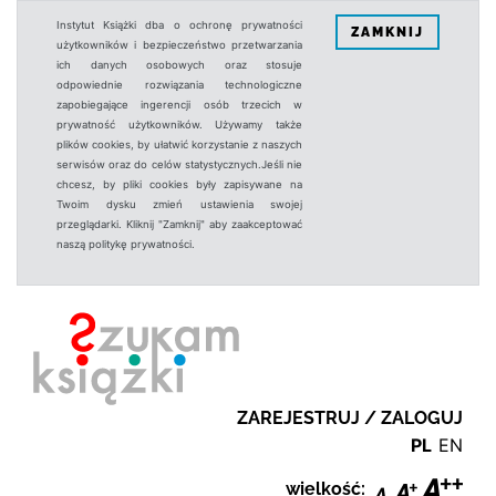
Instytut Książki dba o ochronę prywatności
ZAMKNIJ
użytkowników i bezpieczeństwo przetwarzania
ich danych osobowych oraz stosuje
odpowiednie rozwiązania technologiczne
zapobiegające ingerencji osób trzecich w
prywatność użytkowników. Używamy także
plików cookies, by ułatwić korzystanie z naszych
serwisów oraz do celów statystycznych.Jeśli nie
chcesz, by pliki cookies były zapisywane na
Twoim dysku zmień ustawienia swojej
przeglądarki. Kliknij "Zamknij" aby zaakceptować
naszą politykę prywatności.
ZAREJESTRUJ / ZALOGUJ
PL
EN
wielkość: