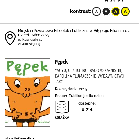
kontrast:
Miejska i Powiatowa Biblioteka Publiczna w Biłgoraju Filia nr 1 dla
Dzieci i Młodzieży
ul. Kościuszki 41
23-400 Biłgoraj
Pępek
YAGYŪ, GEN'ICHIRŌ, RADOMSKA-NISHII,
KAROLINA TŁUMACZENIE, WYDAWNICTWO
TAKO
Rok wydania: 2015.
Brzuch, Publikacje dla dzieci
dostępne:
0 z 1