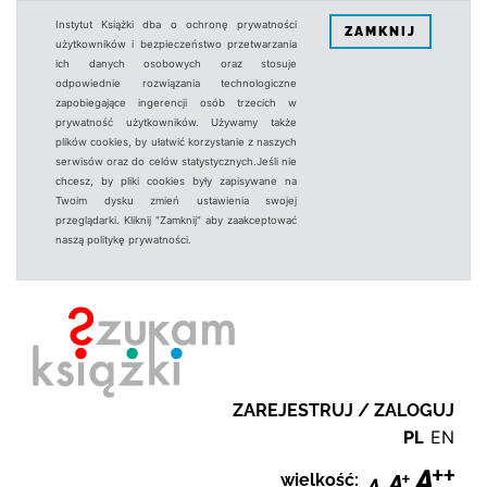
Instytut Książki dba o ochronę prywatności
ZAMKNIJ
użytkowników i bezpieczeństwo przetwarzania
ich danych osobowych oraz stosuje
odpowiednie rozwiązania technologiczne
zapobiegające ingerencji osób trzecich w
prywatność użytkowników. Używamy także
plików cookies, by ułatwić korzystanie z naszych
serwisów oraz do celów statystycznych.Jeśli nie
chcesz, by pliki cookies były zapisywane na
Twoim dysku zmień ustawienia swojej
przeglądarki. Kliknij "Zamknij" aby zaakceptować
naszą politykę prywatności.
ZAREJESTRUJ / ZALOGUJ
PL
EN
wielkość: