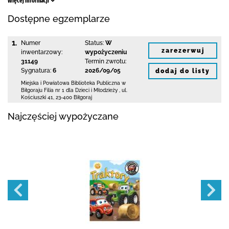
Więcej informacji
Dostępne egzemplarze
1.
Numer
Status:
W
zarezerwuj
inwentarzowy:
wypożyczeniu
31149
Termin zwrotu:
Sygnatura:
6
2026/09/05
dodaj do listy
Miejska i Powiatowa Biblioteka Publiczna
w
Biłgoraju Filia nr 1 dla Dzieci i Młodzieży
,
ul.
Kościuszki 41
,
23-400 Biłgoraj
Najczęściej wypożyczane