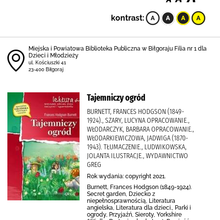
kontrast:
Miejska i Powiatowa Biblioteka Publiczna w Biłgoraju Filia nr 1 dla
Dzieci i Młodzieży
ul. Kościuszki 41
23-400 Biłgoraj
Tajemniczy ogród
BURNETT, FRANCES HODGSON (1849-
1924)., SZARY, LUCYNA OPRACOWANIE.,
WŁODARCZYK, BARBARA OPRACOWANIE.,
WŁODARKIEWICZOWA, JADWIGA (1870-
1943). TŁUMACZENIE., LUDWIKOWSKA,
JOLANTA ILUSTRACJE., WYDAWNICTWO
GREG
Rok wydania: copyright 2021.
Burnett, Frances Hodgson (1849-1924).
Secret garden, Dziecko z
niepełnosprawnością, Literatura
angielska, Literatura dla dzieci., Parki i
ogrody, Przyjaźń, Sieroty, Yorkshire