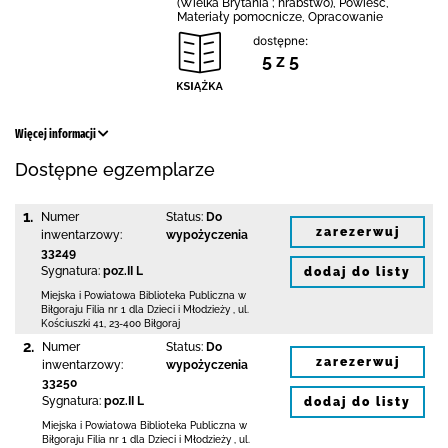
(Wielka Brytania ; hrabstwo), Powieść,
Materiały pomocnicze, Opracowanie
dostępne:
5 z 5
Więcej informacji
Dostępne egzemplarze
1.
Numer
Status:
Do
zarezerwuj
inwentarzowy:
wypożyczenia
33249
Sygnatura:
poz.II L
dodaj do listy
Miejska i Powiatowa Biblioteka Publiczna
w
Biłgoraju Filia nr 1 dla Dzieci i Młodzieży
,
ul.
Kościuszki 41
,
23-400 Biłgoraj
2.
Numer
Status:
Do
zarezerwuj
inwentarzowy:
wypożyczenia
33250
Sygnatura:
poz.II L
dodaj do listy
Miejska i Powiatowa Biblioteka Publiczna
w
Biłgoraju Filia nr 1 dla Dzieci i Młodzieży
,
ul.