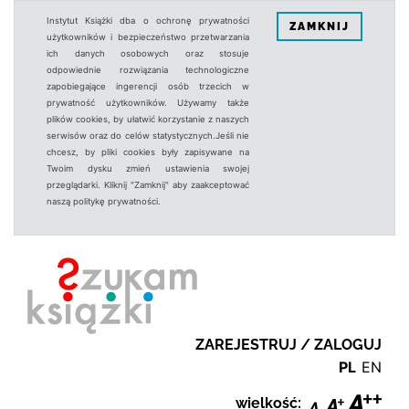
Instytut Książki dba o ochronę prywatności
ZAMKNIJ
użytkowników i bezpieczeństwo przetwarzania
ich danych osobowych oraz stosuje
odpowiednie rozwiązania technologiczne
zapobiegające ingerencji osób trzecich w
prywatność użytkowników. Używamy także
plików cookies, by ułatwić korzystanie z naszych
serwisów oraz do celów statystycznych.Jeśli nie
chcesz, by pliki cookies były zapisywane na
Twoim dysku zmień ustawienia swojej
przeglądarki. Kliknij "Zamknij" aby zaakceptować
naszą politykę prywatności.
ZAREJESTRUJ / ZALOGUJ
PL
EN
wielkość: