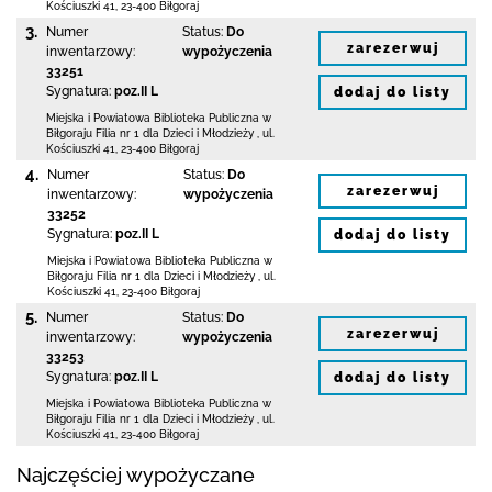
Kościuszki 41
,
23-400 Biłgoraj
3.
Numer
Status:
Do
zarezerwuj
inwentarzowy:
wypożyczenia
33251
Sygnatura:
poz.II L
dodaj do listy
Miejska i Powiatowa Biblioteka Publiczna
w
Biłgoraju Filia nr 1 dla Dzieci i Młodzieży
,
ul.
Kościuszki 41
,
23-400 Biłgoraj
4.
Numer
Status:
Do
zarezerwuj
inwentarzowy:
wypożyczenia
33252
Sygnatura:
poz.II L
dodaj do listy
Miejska i Powiatowa Biblioteka Publiczna
w
Biłgoraju Filia nr 1 dla Dzieci i Młodzieży
,
ul.
Kościuszki 41
,
23-400 Biłgoraj
5.
Numer
Status:
Do
zarezerwuj
inwentarzowy:
wypożyczenia
33253
Sygnatura:
poz.II L
dodaj do listy
Miejska i Powiatowa Biblioteka Publiczna
w
Biłgoraju Filia nr 1 dla Dzieci i Młodzieży
,
ul.
Kościuszki 41
,
23-400 Biłgoraj
Najczęściej wypożyczane