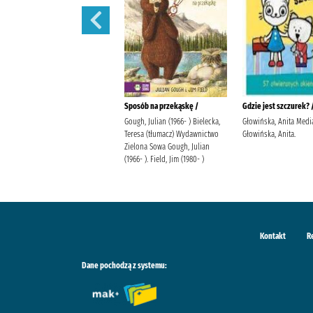
Autobus /
Sposób na przekąskę /
Gdzie jest szczurek? 
Campbell, Katarzyna Szal, Marek
Gough, Julian (1966- ) Bielecka,
Głowińska, Anita Medi
Jafi (Rzeszów).
Teresa (tłumacz) Wydawnictwo
Głowińska, Anita.
Zielona Sowa Gough, Julian
(1966- ). Field, Jim (1980- )
Kontakt
R
Dane pochodzą z systemu: