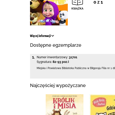
0 z 1
Więcej informacji
Dostępne egzemplarze
1.
Numer inwentarzowy:
31701
Sygnatura:
82-93 poz.I
Miejska i Powiatowa Biblioteka Publiczna
w Biłgoraju Filia nr 1 d
Najczęściej wypożyczane