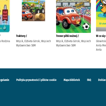
/
Traktory /
Trener piłki nożnej /
W co się
a Rodzina
Wójcik, Elżbieta Górski, Wojciech
Wójcik, Elżbieta Górski, Wojciech
Głowińska
Wydawnictwo SBM
Wydawnictwo SBM
Anita Me
Anita
egulamin
Polityka prywatności i plików cookie
Mapa bibliotek
FAQ
Deklar