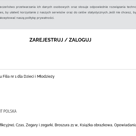
ieczeństwo przetwarzania ich danych osobowych oraz stosuje odpowiednie rozwiązania techno
, by ułatwić korzystanie z naszych serwisów oraz do celów statystycznych.Jeśli nie chcesz, by
aakceptować naszą politykę prywatności.
ZAREJESTRUJ / ZALOGUJ
 Filia nr 1 dla Dzieci i Młodzieży
NT POLSKA
fikcyjne), Czas, Zegary i zegarki, Broszura 21 w., Książka obrazkowa, Opowiadan