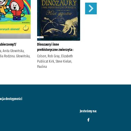
 ubierzemy?/
Dinozaury i inne
Minecraft :
prehistoryczne zwierzęta :
, Anita Głowińska,
Eliopulos, Nick Batson, Alan
dia Rodzina. Głowińska,
Colson, Rob Gray, Elizabeth
HarperCollins Polska. Hikiert-
Publicat Kirk, Steve Kielan,
Bereza, Anna
Paulina
acja dostępności
Jesteśmy na: