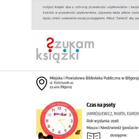
Instytut Książki dba o ochronę prywatności użytkowników i bezp
trzecich w prywatność użytkowników. Używamy także plików cookies
dysku zmień ustawienia swojej przeglądarki. Kliknij "Zamknij" aby z
Miejska i Powiatowa Biblioteka Publiczna w Biłgoraju
ul. Kościuszki 41
23-400 Biłgoraj
Czas na psoty
JAMRÓGIEWICZ, MARTA, EGMO
Rok wydania: 2016.
Masza i Niedźwiedź (postacie 
dostępne: