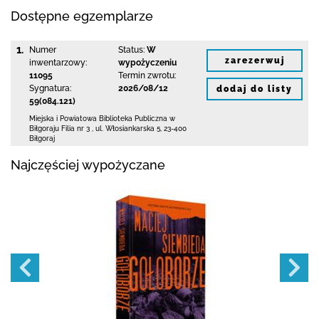
Dostępne egzemplarze
1.
Numer
Status:
W
zarezerwuj
inwentarzowy:
wypożyczeniu
11095
Termin zwrotu:
Sygnatura:
2026/08/12
dodaj do listy
59(084.121)
Miejska i Powiatowa Biblioteka Publiczna
w
Biłgoraju Filia nr 3
,
ul. Włosiankarska 5
,
23-400
Biłgoraj
Najczęściej wypożyczane