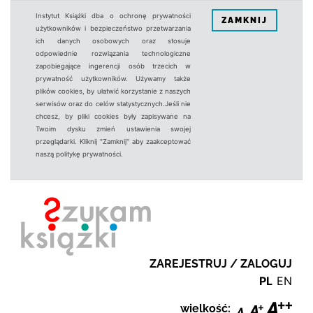
Instytut Książki dba o ochronę prywatności
ZAMKNIJ
użytkowników i bezpieczeństwo przetwarzania
ich danych osobowych oraz stosuje
odpowiednie rozwiązania technologiczne
zapobiegające ingerencji osób trzecich w
prywatność użytkowników. Używamy także
plików cookies, by ułatwić korzystanie z naszych
serwisów oraz do celów statystycznych.Jeśli nie
chcesz, by pliki cookies były zapisywane na
Twoim dysku zmień ustawienia swojej
przeglądarki. Kliknij "Zamknij" aby zaakceptować
naszą politykę prywatności.
ZAREJESTRUJ / ZALOGUJ
PL
EN
wielkość: