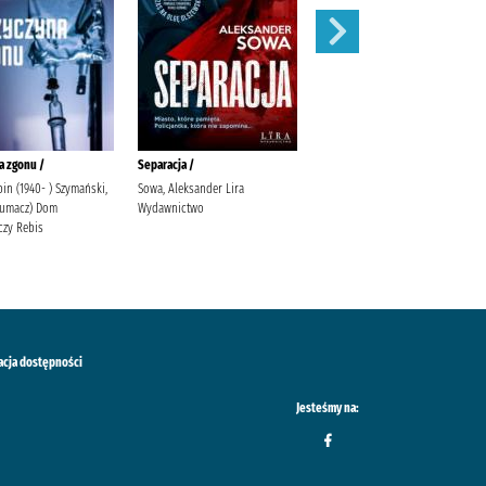
a zgonu /
Separacja /
Zauroczenie /
in (1940- ) Szymański,
Sowa, Aleksander Lira
Mirek, Krystyna (filolożka)
tłumacz) Dom
Wydawnictwo
Wydawnictwo Filia
zy Rebis
acja dostępności
Jesteśmy na: