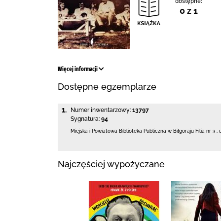
dostępne:
0 z 1
Więcej informacji
Dostępne egzemplarze
1.
Numer inwentarzowy:
13797
Sygnatura:
94
Miejska i Powiatowa Biblioteka Publiczna
w Biłgoraju Filia nr 3
,
Najczęściej wypożyczane