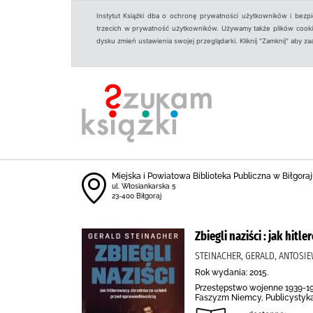
Instytut Książki dba o ochronę prywatności użytkowników i bezp
trzecich w prywatność użytkowników. Używamy także plików cookies
dysku zmień ustawienia swojej przeglądarki. Kliknij "Zamknij" aby z
Miejska i Powiatowa Biblioteka Publiczna w Biłgoraju
ul. Włosiankarska 5
23-400 Biłgoraj
Zbiegli naziści : jak hit
STEINACHER, GERALD, ANTOSIEW
Rok wydania: 2015.
Przestępstwo wojenne 1939-194
Faszyzm Niemcy, Publicystyka