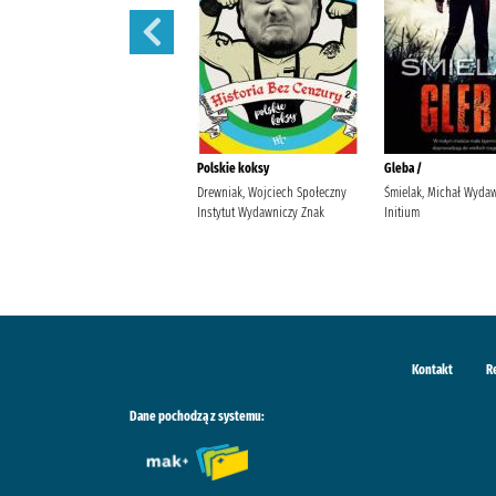
Uwikłana /
Polskie koksy
Gleba /
Sinicka, Alicja (1987- )
Drewniak, Wojciech Społeczny
Śmielak, Michał Wyda
Wydawnictwo Kobiece, Łukasz
Instytut Wydawniczy Znak
Initium
Kierus Sinicka, Alicja (1987- ).
Kontakt
R
Dane pochodzą z systemu: