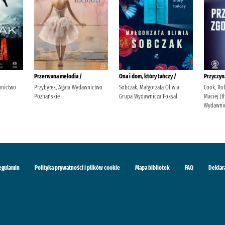
Przerwana melodia /
Ona i dom, który tańczy /
Przyczyn
wnictwo
Przybyłek, Agata Wydawnictwo
Sobczak, Małgorzata Oliwia
Cook, Rob
Poznańskie
Grupa Wydawnicza Foksal
Maciej (
Wydawnic
egulamin
Polityka prywatności i plików cookie
Mapa bibliotek
FAQ
Deklar