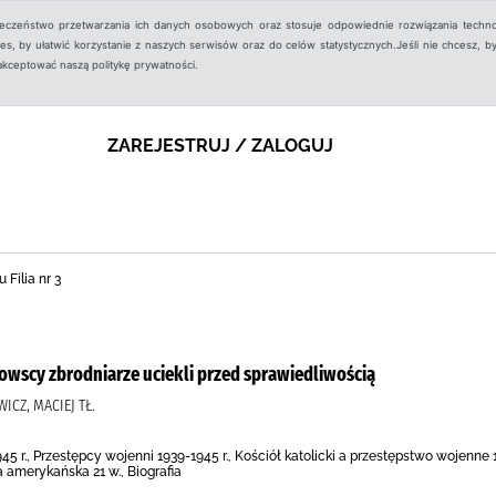
ieczeństwo przetwarzania ich danych osobowych oraz stosuje odpowiednie rozwiązania techno
, by ułatwić korzystanie z naszych serwisów oraz do celów statystycznych.Jeśli nie chcesz, by
aakceptować naszą politykę prywatności.
ZAREJESTRUJ / ZALOGUJ
 Filia nr 3
lerowscy zbrodniarze uciekli przed sprawiedliwością
ICZ, MACIEJ TŁ.
5 r., Przestępcy wojenni 1939-1945 r., Kościół katolicki a przestępstwo wojenne 
 amerykańska 21 w., Biografia