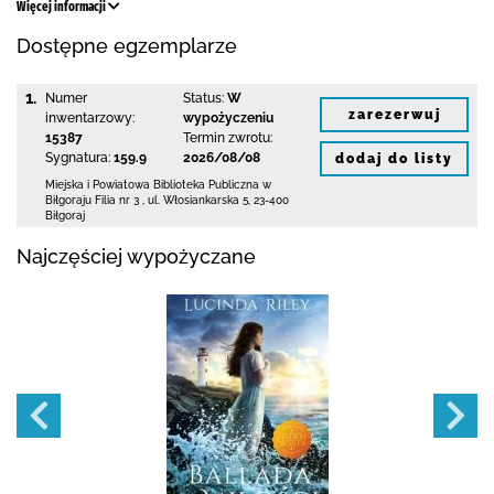
Więcej informacji
Dostępne egzemplarze
1.
Numer
Status:
W
zarezerwuj
inwentarzowy:
wypożyczeniu
15387
Termin zwrotu:
Sygnatura:
159.9
2026/08/08
dodaj do listy
Miejska i Powiatowa Biblioteka Publiczna
w
Biłgoraju Filia nr 3
,
ul. Włosiankarska 5
,
23-400
Biłgoraj
Najczęściej wypożyczane