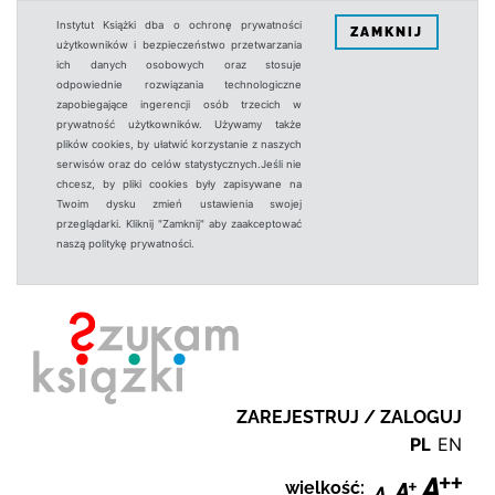
Instytut Książki dba o ochronę prywatności
ZAMKNIJ
użytkowników i bezpieczeństwo przetwarzania
ich danych osobowych oraz stosuje
odpowiednie rozwiązania technologiczne
zapobiegające ingerencji osób trzecich w
prywatność użytkowników. Używamy także
plików cookies, by ułatwić korzystanie z naszych
serwisów oraz do celów statystycznych.Jeśli nie
chcesz, by pliki cookies były zapisywane na
Twoim dysku zmień ustawienia swojej
przeglądarki. Kliknij "Zamknij" aby zaakceptować
naszą politykę prywatności.
ZAREJESTRUJ / ZALOGUJ
PL
EN
wielkość: