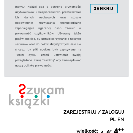
Instytut Książki dba o ochronę prywatności
ZAMKNIJ
użytkowników i bezpieczeństwo przetwarzania
ich danych osobowych oraz stosuje
odpowiednie rozwiązania technologiczne
zapobiegające ingerencji osób trzecich w
prywatność użytkowników. Używamy także
plików cookies, by ułatwić korzystanie z naszych
serwisów oraz do celów statystycznych.Jeśli nie
chcesz, by pliki cookies były zapisywane na
Twoim dysku zmień ustawienia swojej
przeglądarki. Kliknij "Zamknij" aby zaakceptować
naszą politykę prywatności.
ZAREJESTRUJ / ZALOGUJ
PL
EN
wielkość: