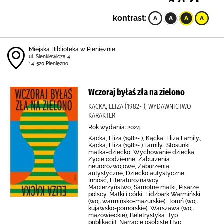
kontrast:
Miejska Biblioteka w Pieniężnie
ul. Sienkiewicza 4
14-520 Pieniężno
Wczoraj byłaś zła na zielono
KĄCKA, ELIZA (1982- ), WYDAWNICTWO
KARAKTER
Rok wydania: 2024.
Kącka, Eliza (1982- ), Kącka, Eliza Family.,
Kącka, Eliza (1982- ) Family., Stosunki
matka-dziecko, Wychowanie dziecka,
Życie codzienne, Zaburzenia
neurorozwojowe, Zaburzenia
autystyczne, Dziecko autystyczne,
Inność, Literaturoznawcy,
Macierzyństwo, Samotne matki, Pisarze
polscy, Matki i córki, Lidzbark Warmiński
(woj. warmińsko-mazurskie), Toruń (woj.
kujawsko-pomorskie), Warszawa (woj.
mazowieckie), Beletrystyka [Typ
publikacji], Narracje osobiste [Typ