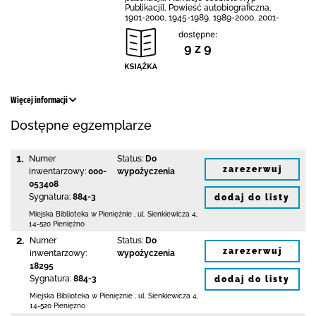
Publikacji], Powieść autobiograficzna,
1901-2000, 1945-1989, 1989-2000, 2001-
dostępne:
9 z 9
Więcej informacji
Dostępne egzemplarze
1.
Numer
Status:
Do
zarezerwuj
inwentarzowy:
000-
wypożyczenia
053408
Sygnatura:
884-3
dodaj do listy
Miejska Biblioteka
w Pieniężnie
,
ul. Sienkiewicza 4
,
14-520 Pieniężno
2.
Numer
Status:
Do
zarezerwuj
inwentarzowy:
wypożyczenia
18295
Sygnatura:
884-3
dodaj do listy
Miejska Biblioteka
w Pieniężnie
,
ul. Sienkiewicza 4
,
14-520 Pieniężno