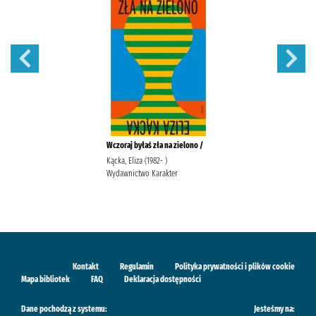
Wczoraj byłaś zła na zielono /
Kącka, Eliza (1982- )
Wydawnictwo Karakter
Kontakt
Regulamin
Polityka prywatności i plików cookie
Mapa bibliotek
FAQ
Deklaracja dostępności
Dane pochodzą z systemu:
Jesteśmy na: