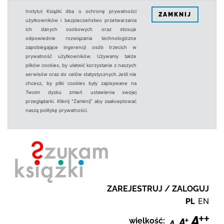
Instytut Książki dba o ochronę prywatności
ZAMKNIJ
użytkowników i bezpieczeństwo przetwarzania
ich danych osobowych oraz stosuje
odpowiednie rozwiązania technologiczne
zapobiegające ingerencji osób trzecich w
prywatność użytkowników. Używamy także
plików cookies, by ułatwić korzystanie z naszych
serwisów oraz do celów statystycznych.Jeśli nie
chcesz, by pliki cookies były zapisywane na
Twoim dysku zmień ustawienia swojej
przeglądarki. Kliknij "Zamknij" aby zaakceptować
naszą politykę prywatności.
ZAREJESTRUJ / ZALOGUJ
PL
EN
wielkość: