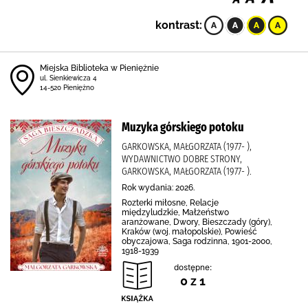
kontrast:
Miejska Biblioteka w Pieniężnie
ul. Sienkiewicza 4
14-520 Pieniężno
Muzyka górskiego potoku
GARKOWSKA, MAŁGORZATA (1977- ),
WYDAWNICTWO DOBRE STRONY,
GARKOWSKA, MAŁGORZATA (1977- ).
Rok wydania: 2026.
Rozterki miłosne, Relacje
międzyludzkie, Małżeństwo
aranżowane, Dwory, Bieszczady (góry),
Kraków (woj. małopolskie), Powieść
obyczajowa, Saga rodzinna, 1901-2000,
1918-1939
dostępne:
0 z 1