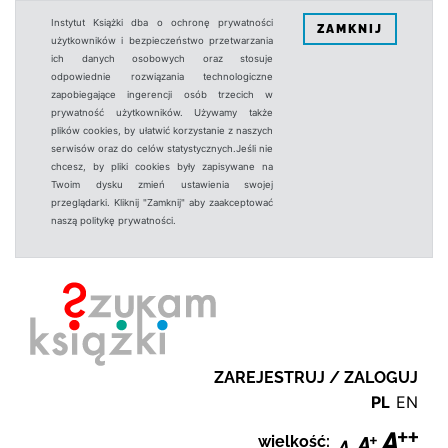
Instytut Książki dba o ochronę prywatności
ZAMKNIJ
użytkowników i bezpieczeństwo przetwarzania
ich danych osobowych oraz stosuje
odpowiednie rozwiązania technologiczne
zapobiegające ingerencji osób trzecich w
prywatność użytkowników. Używamy także
plików cookies, by ułatwić korzystanie z naszych
serwisów oraz do celów statystycznych.Jeśli nie
chcesz, by pliki cookies były zapisywane na
Twoim dysku zmień ustawienia swojej
przeglądarki. Kliknij "Zamknij" aby zaakceptować
naszą politykę prywatności.
ZAREJESTRUJ / ZALOGUJ
PL
EN
wielkość: