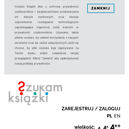
Instytut Książki dba o ochronę prywatności
ZAMKNIJ
użytkowników i bezpieczeństwo przetwarzania
ich danych osobowych oraz stosuje
odpowiednie rozwiązania technologiczne
zapobiegające ingerencji osób trzecich w
prywatność użytkowników. Używamy także
plików cookies, by ułatwić korzystanie z naszych
serwisów oraz do celów statystycznych.Jeśli nie
chcesz, by pliki cookies były zapisywane na
Twoim dysku zmień ustawienia swojej
przeglądarki. Kliknij "Zamknij" aby zaakceptować
naszą politykę prywatności.
ZAREJESTRUJ / ZALOGUJ
PL
EN
wielkość: