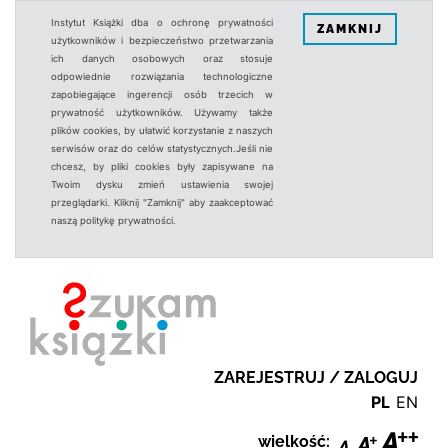
Instytut Książki dba o ochronę prywatności
ZAMKNIJ
użytkowników i bezpieczeństwo przetwarzania
ich danych osobowych oraz stosuje
odpowiednie rozwiązania technologiczne
zapobiegające ingerencji osób trzecich w
prywatność użytkowników. Używamy także
plików cookies, by ułatwić korzystanie z naszych
serwisów oraz do celów statystycznych.Jeśli nie
chcesz, by pliki cookies były zapisywane na
Twoim dysku zmień ustawienia swojej
przeglądarki. Kliknij "Zamknij" aby zaakceptować
naszą politykę prywatności.
ZAREJESTRUJ / ZALOGUJ
PL
EN
wielkość: