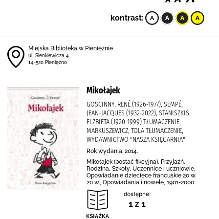
kontrast:
Miejska Biblioteka w Pieniężnie
ul. Sienkiewicza 4
14-520 Pieniężno
Mikołajek
GOSCINNY, RENÉ (1926-1977), SEMPÉ,
JEAN-JACQUES (1932-2022), STANISZKIS,
ELŻBIETA (1920-1999) TŁUMACZENIE,
MARKUSZEWICZ, TOLA TŁUMACZENIE,
WYDAWNICTWO "NASZA KSIĘGARNIA"
Rok wydania: 2014.
Mikołajek (postać fikcyjna), Przyjaźń,
Rodzina, Szkoły, Uczennice i uczniowie,
Opowiadanie dziecięce francuskie 20 w.
20 w., Opowiadania i nowele, 1901-2000
dostępne:
1 z 1