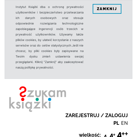
Instytut Książki dba o ochronę prywatności
ZAMKNIJ
użytkowników i bezpieczeństwo przetwarzania
ich danych osobowych oraz stosuje
odpowiednie rozwiązania technologiczne
zapobiegające ingerencji osób trzecich w
prywatność użytkowników. Używamy także
plików cookies, by ułatwić korzystanie z naszych
serwisów oraz do celów statystycznych.Jeśli nie
chcesz, by pliki cookies były zapisywane na
Twoim dysku zmień ustawienia swojej
przeglądarki. Kliknij "Zamknij" aby zaakceptować
naszą politykę prywatności.
ZAREJESTRUJ / ZALOGUJ
PL
EN
wielkość: