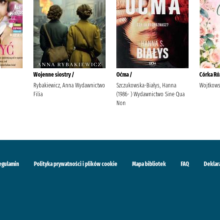
Wojenne siostry /
Oćma /
Córka Ró
Rybakiewicz, Anna Wydawnictwo
Szczukowska-Białys, Hanna
Wojtkows
Filia
(1986- ) Wydawnictwo Sine Qua
Non
egulamin
Polityka prywatności i plików cookie
Mapa bibliotek
FAQ
Deklar