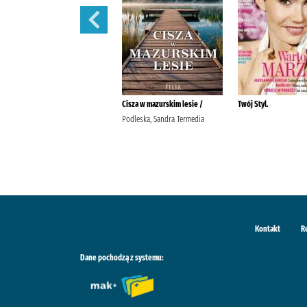
Pani. /
Cisza w mazurskim lesie /
Twój Styl.
Podleska, Sandra Termedia
Kontakt
R
Dane pochodzą z systemu: