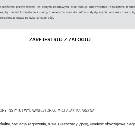
ieczeństwo przetwarzania ich danych osobowych oraz stosuje odpowiednie rozwiązania techno
, by ułatwić korzystanie z naszych serwisów oraz do celów statystycznych.Jeśli nie chcesz, by
aakceptować naszą politykę prywatności.
ZAREJESTRUJ / ZALOGUJ
CZNY INSTYTUT WYDAWNICZY ZNAK, MICHALAK, KATARZYNA
 lokalne, Sytuacja zagrożenia, Wsie, Bieszczady (góry), Powieść obyczajowa, Sag