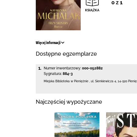
0 z 1
Więcej informacji
Dostępne egzemplarze
1.
Numer inwentarzowy:
000-052882
Sygnatura:
884-3
Miejska Biblioteka
w Pieniężnie
,
ul. Sienkiewicza 4
,
14-520 Pieni
Najczęściej wypożyczane