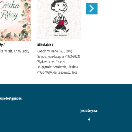
ży /
Mikołajek /
Niesamowite przygody
dziesięciu skarpetek (czterech
ka-Witala, Anna Lucky
Goscinny, René (1926-1977)
prawych i sześciu lewych) /
Sempé, Jean-Jacques (1932-2022)
Wydawnictwo "Nasza
Bednarek, Justyna (1970- )
Księgarnia" Staniszkis, Elżbieta
Latour, Daniel de (1971- )
(1920-1999) Markuszewicz, Tola
Poradnia K.
acja dostępności
Jesteśmy na: