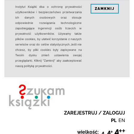
Instytut Książki dba o ochronę prywatności
ZAMKNIJ
użytkowników i bezpieczeństwo przetwarzania
ich danych osobowych oraz stosuje
odpowiednie rozwiązania technologiczne
zapobiegające ingerencji osób trzecich w
prywatność użytkowników. Używamy także
plików cookies, by ułatwić korzystanie z naszych
serwisów oraz do celów statystycznych.Jeśli nie
chcesz, by pliki cookies były zapisywane na
Twoim dysku zmień ustawienia swojej
przeglądarki. Kliknij "Zamknij" aby zaakceptować
naszą politykę prywatności.
ZAREJESTRUJ / ZALOGUJ
PL
EN
wielkość: