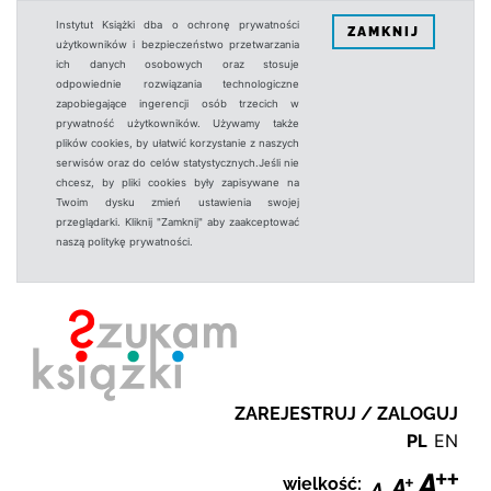
Instytut Książki dba o ochronę prywatności
ZAMKNIJ
użytkowników i bezpieczeństwo przetwarzania
ich danych osobowych oraz stosuje
odpowiednie rozwiązania technologiczne
zapobiegające ingerencji osób trzecich w
prywatność użytkowników. Używamy także
plików cookies, by ułatwić korzystanie z naszych
serwisów oraz do celów statystycznych.Jeśli nie
chcesz, by pliki cookies były zapisywane na
Twoim dysku zmień ustawienia swojej
przeglądarki. Kliknij "Zamknij" aby zaakceptować
naszą politykę prywatności.
ZAREJESTRUJ / ZALOGUJ
PL
EN
wielkość: