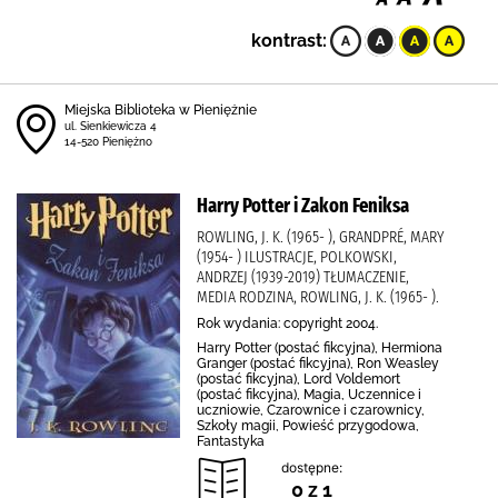
kontrast:
Miejska Biblioteka w Pieniężnie
ul. Sienkiewicza 4
14-520 Pieniężno
Harry Potter i Zakon Feniksa
ROWLING, J. K. (1965- ), GRANDPRÉ, MARY
(1954- ) ILUSTRACJE, POLKOWSKI,
ANDRZEJ (1939-2019) TŁUMACZENIE,
MEDIA RODZINA, ROWLING, J. K. (1965- ).
Rok wydania: copyright 2004.
Harry Potter (postać fikcyjna), Hermiona
Granger (postać fikcyjna), Ron Weasley
(postać fikcyjna), Lord Voldemort
(postać fikcyjna), Magia, Uczennice i
uczniowie, Czarownice i czarownicy,
Szkoły magii, Powieść przygodowa,
Fantastyka
dostępne:
0 z 1