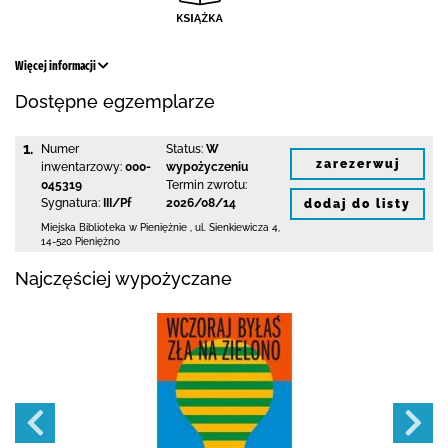
Więcej informacji
Dostępne egzemplarze
1.
Numer
Status:
W
zarezerwuj
inwentarzowy:
000-
wypożyczeniu
045319
Termin zwrotu:
Sygnatura:
III/Pf
2026/08/14
dodaj do listy
Miejska Biblioteka
w Pieniężnie
,
ul. Sienkiewicza 4
,
14-520 Pieniężno
Najczęściej wypożyczane