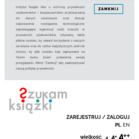
Instytut Książki dba o ochronę prywatności
ZAMKNIJ
użytkowników i bezpieczeństwo przetwarzania
ich danych osobowych oraz stosuje
odpowiednie rozwiązania technologiczne
zapobiegające ingerencji osób trzecich w
prywatność użytkowników. Używamy także
plików cookies, by ułatwić korzystanie z naszych
serwisów oraz do celów statystycznych.Jeśli nie
chcesz, by pliki cookies były zapisywane na
Twoim dysku zmień ustawienia swojej
przeglądarki. Kliknij "Zamknij" aby zaakceptować
naszą politykę prywatności.
ZAREJESTRUJ / ZALOGUJ
PL
EN
wielkość: