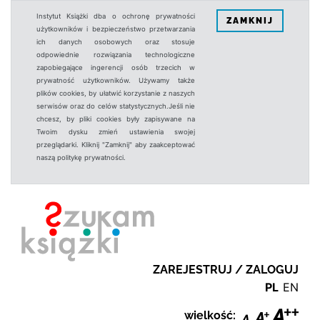
Instytut Książki dba o ochronę prywatności
ZAMKNIJ
użytkowników i bezpieczeństwo przetwarzania
ich danych osobowych oraz stosuje
odpowiednie rozwiązania technologiczne
zapobiegające ingerencji osób trzecich w
prywatność użytkowników. Używamy także
plików cookies, by ułatwić korzystanie z naszych
serwisów oraz do celów statystycznych.Jeśli nie
chcesz, by pliki cookies były zapisywane na
Twoim dysku zmień ustawienia swojej
przeglądarki. Kliknij "Zamknij" aby zaakceptować
naszą politykę prywatności.
ZAREJESTRUJ / ZALOGUJ
PL
EN
wielkość: