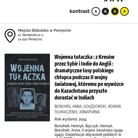
kontrast:
Miejska Biblioteka w Pieniężnie
ul. Sienkiewicza 4
14-520 Pieniężno
Wojenna tułaczka : z Kresów
przez Sybir i Indie do Anglii :
dramatyczne losy polskiego
chłopca podczas II wojny
światowej, któremu po wywózce
do Kazachstanu przyszło
dorastać w Indiach
BONSHEK, ANNA, GOŁĘDOWSKI, ROMAN
TŁUMACZENIE, ANNAPURNA
Rok wydania: 2024.
Bonshek, Henryk, Bączyk, Henryk,
Bonshek, Anna, II wojna światowa (1939-
1945), Deportacje obywateli polskich w