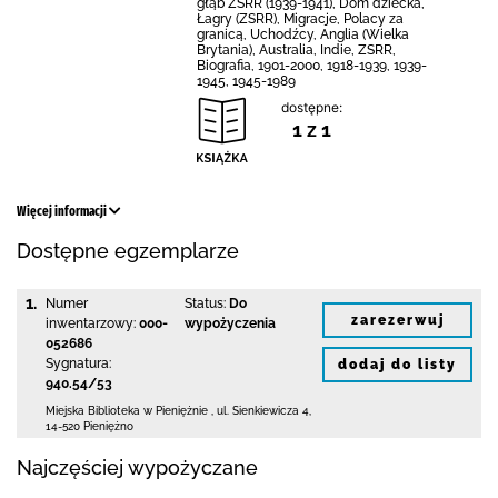
głąb ZSRR (1939-1941), Dom dziecka,
Łagry (ZSRR), Migracje, Polacy za
granicą, Uchodźcy, Anglia (Wielka
Brytania), Australia, Indie, ZSRR,
Biografia, 1901-2000, 1918-1939, 1939-
1945, 1945-1989
dostępne:
1 z 1
Więcej informacji
Dostępne egzemplarze
1.
Numer
Status:
Do
zarezerwuj
inwentarzowy:
000-
wypożyczenia
052686
Sygnatura:
dodaj do listy
940.54/53
Miejska Biblioteka
w Pieniężnie
,
ul. Sienkiewicza 4
,
14-520 Pieniężno
Najczęściej wypożyczane