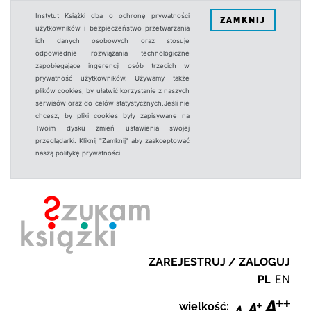
Instytut Książki dba o ochronę prywatności
ZAMKNIJ
użytkowników i bezpieczeństwo przetwarzania
ich danych osobowych oraz stosuje
odpowiednie rozwiązania technologiczne
zapobiegające ingerencji osób trzecich w
prywatność użytkowników. Używamy także
plików cookies, by ułatwić korzystanie z naszych
serwisów oraz do celów statystycznych.Jeśli nie
chcesz, by pliki cookies były zapisywane na
Twoim dysku zmień ustawienia swojej
przeglądarki. Kliknij "Zamknij" aby zaakceptować
naszą politykę prywatności.
ZAREJESTRUJ / ZALOGUJ
PL
EN
wielkość: