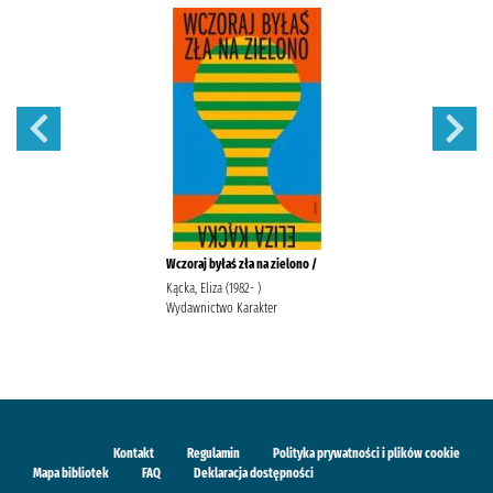
Wczoraj byłaś zła na zielono /
Kącka, Eliza (1982- )
Wydawnictwo Karakter
Kontakt
Regulamin
Polityka prywatności i plików cookie
Mapa bibliotek
FAQ
Deklaracja dostępności