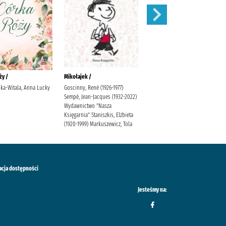
ży /
Mikołajek /
Niesamowite przygody
dziesięciu skarpetek (czterech
ka-Witala, Anna Lucky
Goscinny, René (1926-1977)
prawych i sześciu lewych) /
Sempé, Jean-Jacques (1932-2022)
Wydawnictwo "Nasza
Bednarek, Justyna (1970- )
Księgarnia" Staniszkis, Elżbieta
Latour, Daniel de (1971- )
(1920-1999) Markuszewicz, Tola
Poradnia K.
acja dostępności
Jesteśmy na: