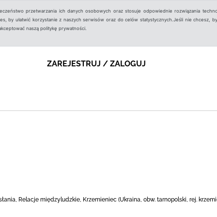
ieczeństwo przetwarzania ich danych osobowych oraz stosuje odpowiednie rozwiązania techno
, by ułatwić korzystanie z naszych serwisów oraz do celów statystycznych.Jeśli nie chcesz, by
aakceptować naszą politykę prywatności.
ZAREJESTRUJ / ZALOGUJ
ania, Relacje międzyludzkie, Krzemieniec (Ukraina, obw. tarnopolski, rej. krze