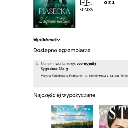
0 z 1
Więcej informacji
Dostępne egzemplarze
1.
Numer inwentarzowy:
000-053083
Sygnatura:
884-3
Miejska Biblioteka
w Pieniężnie
,
ul. Sienkiewicza 4
,
14-520 Pieni
Najczęściej wypożyczane