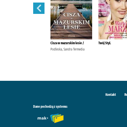
Pani. /
Cisza w mazurskim lesie /
Twój Styl.
Podleska, Sandra Termedia
Kontakt
R
Dane pochodzą z systemu: