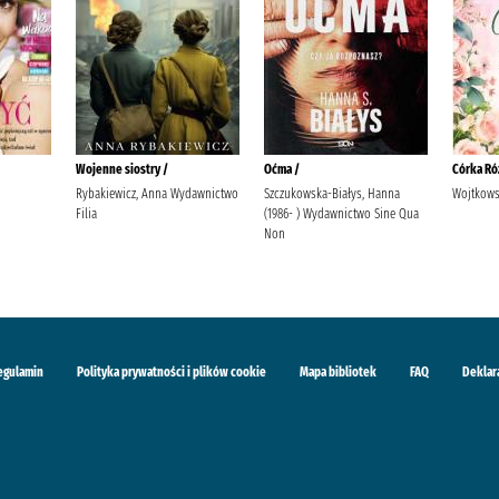
Wojenne siostry /
Oćma /
Córka Ró
Rybakiewicz, Anna Wydawnictwo
Szczukowska-Białys, Hanna
Wojtkows
Filia
(1986- ) Wydawnictwo Sine Qua
Non
egulamin
Polityka prywatności i plików cookie
Mapa bibliotek
FAQ
Deklar