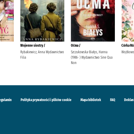
Wojenne siostry /
Oćma /
Córka Ró
Rybakiewicz, Anna Wydawnictwo
Szczukowska-Białys, Hanna
Wojtkows
Filia
(1986- ) Wydawnictwo Sine Qua
Non
egulamin
Polityka prywatności i plików cookie
Mapa bibliotek
FAQ
Deklar