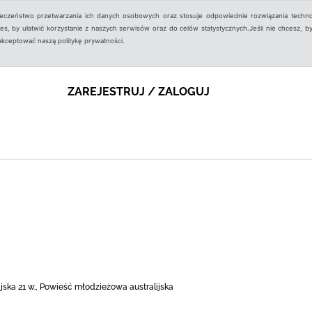
ieczeństwo przetwarzania ich danych osobowych oraz stosuje odpowiednie rozwiązania techno
, by ułatwić korzystanie z naszych serwisów oraz do celów statystycznych.Jeśli nie chcesz, by
aakceptować naszą politykę prywatności.
ZAREJESTRUJ / ZALOGUJ
ska 21 w., Powieść młodzieżowa australijska