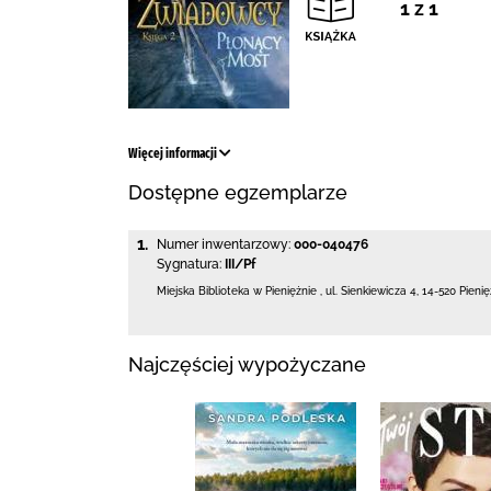
1 z 1
Więcej informacji
Dostępne egzemplarze
1.
Numer inwentarzowy:
000-040476
Sygnatura:
III/Pf
Miejska Biblioteka
w Pieniężnie
,
ul. Sienkiewicza 4
,
14-520 Pieni
Najczęściej wypożyczane