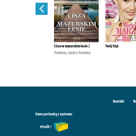
Pani. /
Cisza w mazurskim lesie /
Twój Styl.
Podleska, Sandra Termedia
Kontakt
R
Dane pochodzą z systemu: