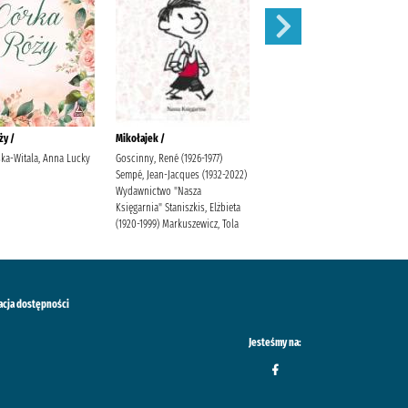
ży /
Mikołajek /
Niesamowite przygody
dziesięciu skarpetek (czterech
ka-Witala, Anna Lucky
Goscinny, René (1926-1977)
prawych i sześciu lewych) /
Sempé, Jean-Jacques (1932-2022)
Wydawnictwo "Nasza
Bednarek, Justyna (1970- )
Księgarnia" Staniszkis, Elżbieta
Latour, Daniel de (1971- )
(1920-1999) Markuszewicz, Tola
Poradnia K.
acja dostępności
Jesteśmy na: