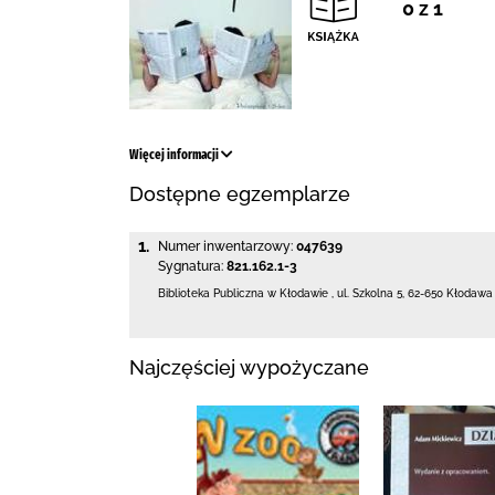
0 z 1
Więcej informacji
Dostępne egzemplarze
1.
Numer inwentarzowy:
047639
Sygnatura:
821.162.1-3
Biblioteka Publiczna w Kłodawie
,
ul. Szkolna 5
,
62-650 Kłodawa
Najczęściej wypożyczane