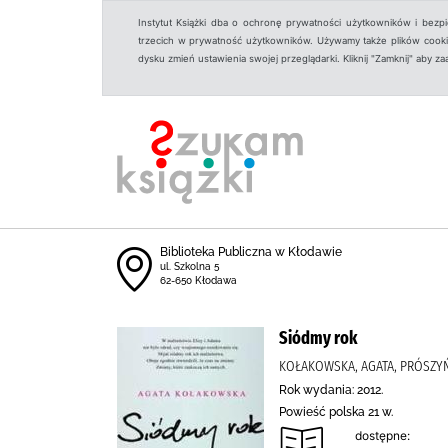
Instytut Książki dba o ochronę prywatności użytkowników i bezp
trzecich w prywatność użytkowników. Używamy także plików cookies
dysku zmień ustawienia swojej przeglądarki. Kliknij "Zamknij" aby z
Biblioteka Publiczna w Kłodawie
ul. Szkolna 5
62-650 Kłodawa
Siódmy rok
KOŁAKOWSKA, AGATA, PRÓSZY
Rok wydania: 2012.
Powieść polska 21 w.
dostępne: