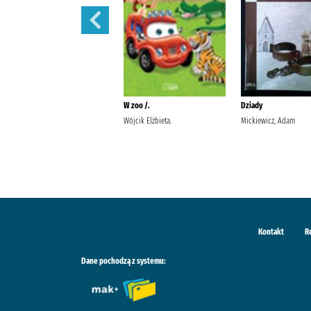
Potop /
W zoo /.
Dziady
Sienkiewicz, Henryk
Wójcik Elżbieta.
Mickiewicz, Adam
Kontakt
R
Dane pochodzą z systemu: