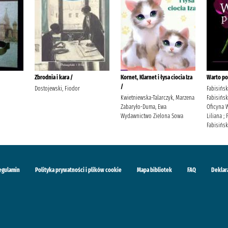
Zbrodnia i kara /
Kornet, Klarnet i łysa ciocia Iza
Warto po
/
Dostojewski, Fiodor
Fabisińska
Kwietniewska-Talarczyk, Marzena
Fabisińska
Zabaryło-Duma, Ewa
Oficyna 
Wydawnictwo Zielona Sowa
Liliana ;
Fabisińsk
egulamin
Polityka prywatności i plików cookie
Mapa bibliotek
FAQ
Deklar