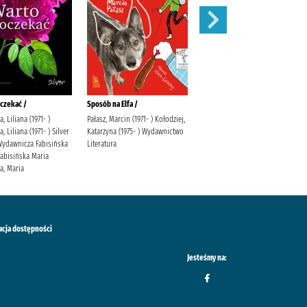
czekać /
Sposób na Elfa /
Stefcia /
, Liliana (1971- )
Pałasz, Marcin (1971- ) Kołodziej,
Adamek, Joanna Siwiec-Pater,
, Liliana (1971- ) Silver
Katarzyna (1975- ) Wydawnictwo
Paulina Społeczny Instytut
Wydawnicza Fabisińska
Literatura
Wydawniczy Znak
 Fabisińska Maria
a, Maria
acja dostępności
Jesteśmy na: