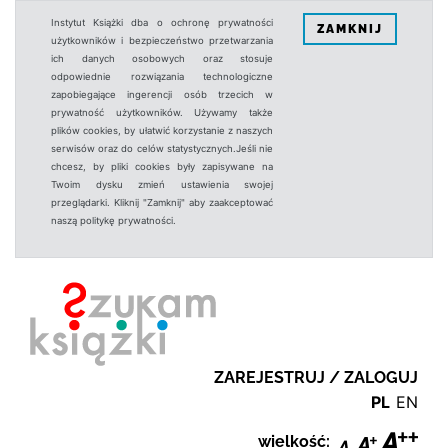
Instytut Książki dba o ochronę prywatności
ZAMKNIJ
użytkowników i bezpieczeństwo przetwarzania
ich danych osobowych oraz stosuje
odpowiednie rozwiązania technologiczne
zapobiegające ingerencji osób trzecich w
prywatność użytkowników. Używamy także
plików cookies, by ułatwić korzystanie z naszych
serwisów oraz do celów statystycznych.Jeśli nie
chcesz, by pliki cookies były zapisywane na
Twoim dysku zmień ustawienia swojej
przeglądarki. Kliknij "Zamknij" aby zaakceptować
naszą politykę prywatności.
ZAREJESTRUJ / ZALOGUJ
PL
EN
wielkość: