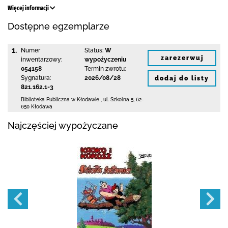
Więcej informacji
Dostępne egzemplarze
1.
Numer
Status:
W
zarezerwuj
inwentarzowy:
wypożyczeniu
054158
Termin zwrotu:
Sygnatura:
2026/08/28
dodaj do listy
821.162.1-3
Biblioteka Publiczna w Kłodawie
,
ul. Szkolna 5
,
62-
650 Kłodawa
Najczęściej wypożyczane