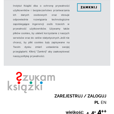
Instytut Książki dba o ochronę prywatności
ZAMKNIJ
użytkowników i bezpieczeństwo przetwarzania
ich danych osobowych oraz stosuje
odpowiednie rozwiązania technologiczne
zapobiegające ingerencji osób trzecich w
prywatność użytkowników. Używamy także
plików cookies, by ułatwić korzystanie z naszych
serwisów oraz do celów statystycznych.Jeśli nie
chcesz, by pliki cookies były zapisywane na
Twoim dysku zmień ustawienia swojej
przeglądarki. Kliknij "Zamknij" aby zaakceptować
naszą politykę prywatności.
ZAREJESTRUJ / ZALOGUJ
PL
EN
wielkość: