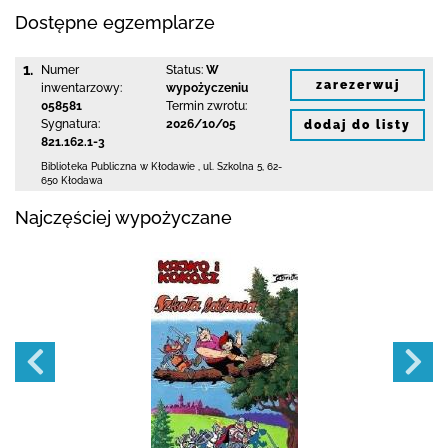
Dostępne egzemplarze
1.
Numer
Status:
W
zarezerwuj
inwentarzowy:
wypożyczeniu
058581
Termin zwrotu:
Sygnatura:
2026/10/05
dodaj do listy
821.162.1-3
Biblioteka Publiczna w Kłodawie
,
ul. Szkolna 5
,
62-
650 Kłodawa
Najczęściej wypożyczane