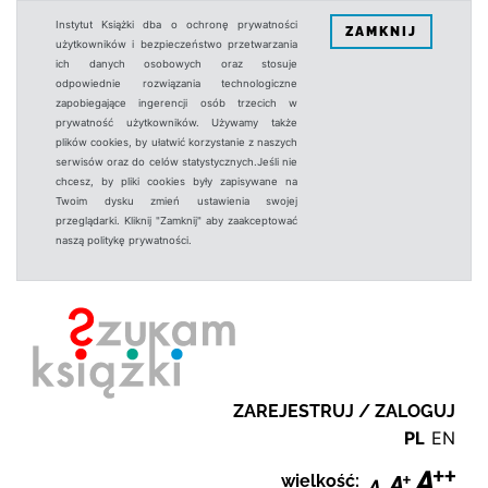
Instytut Książki dba o ochronę prywatności
ZAMKNIJ
użytkowników i bezpieczeństwo przetwarzania
ich danych osobowych oraz stosuje
odpowiednie rozwiązania technologiczne
zapobiegające ingerencji osób trzecich w
prywatność użytkowników. Używamy także
plików cookies, by ułatwić korzystanie z naszych
serwisów oraz do celów statystycznych.Jeśli nie
chcesz, by pliki cookies były zapisywane na
Twoim dysku zmień ustawienia swojej
przeglądarki. Kliknij "Zamknij" aby zaakceptować
naszą politykę prywatności.
ZAREJESTRUJ / ZALOGUJ
PL
EN
wielkość: