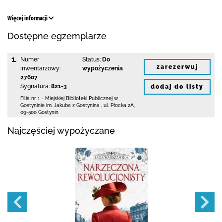
Więcej informacji
Dostępne egzemplarze
1.
Numer
Status:
Do
zarezerwuj
inwentarzowy:
wypożyczenia
27607
Sygnatura:
821-3
dodaj do listy
Filia nr 1 - Miejskiej Biblioteki Publicznej
w
Gostyninie im. Jakuba z Gostynina
,
ul. Płocka 2A
,
09-500 Gostynin
Najczęściej wypożyczane