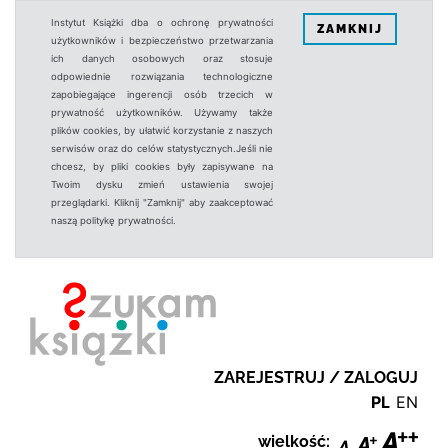
Instytut Książki dba o ochronę prywatności
ZAMKNIJ
użytkowników i bezpieczeństwo przetwarzania
ich danych osobowych oraz stosuje
odpowiednie rozwiązania technologiczne
zapobiegające ingerencji osób trzecich w
prywatność użytkowników. Używamy także
plików cookies, by ułatwić korzystanie z naszych
serwisów oraz do celów statystycznych.Jeśli nie
chcesz, by pliki cookies były zapisywane na
Twoim dysku zmień ustawienia swojej
przeglądarki. Kliknij "Zamknij" aby zaakceptować
naszą politykę prywatności.
ZAREJESTRUJ / ZALOGUJ
PL
EN
wielkość: