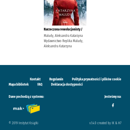
Narzeczona rewolucjonisty /
Maludy, Aleksandra Katarzyna
Wydawnictwo Replika Maludy,
Aleksandra Katarzyna
Kontakt
Regulamin
Polityka prywatności i plików cookie
Mapa bibliotek
FAQ
Deklaracja dostępności
Dane pochodzą z systemu:
Jesteśmy na:
© 2019 Instytut Książki
v.1.4.0 created by IK & H7