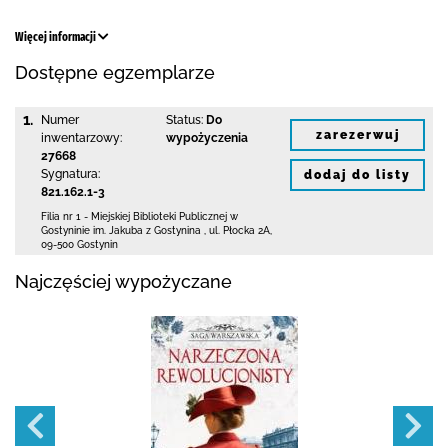
Więcej informacji
Dostępne egzemplarze
1.
Numer
Status:
Do
zarezerwuj
inwentarzowy:
wypożyczenia
27668
Sygnatura:
dodaj do listy
821.162.1-3
Filia nr 1 - Miejskiej Biblioteki Publicznej
w
Gostyninie im. Jakuba z Gostynina
,
ul. Płocka 2A
,
09-500 Gostynin
Najczęściej wypożyczane