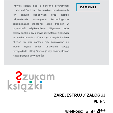
Instytut Książki dba o ochronę prywatności
ZAMKNIJ
użytkowników i bezpieczeństwo przetwarzania
ich danych osobowych oraz stosuje
odpowiednie rozwiązania technologiczne
zapobiegające ingerencji osób trzecich w
prywatność użytkowników. Używamy także
plików cookies, by ułatwić korzystanie z naszych
serwisów oraz do celów statystycznych.Jeśli nie
chcesz, by pliki cookies były zapisywane na
Twoim dysku zmień ustawienia swojej
przeglądarki. Kliknij "Zamknij" aby zaakceptować
naszą politykę prywatności.
ZAREJESTRUJ / ZALOGUJ
PL
EN
wielkość: