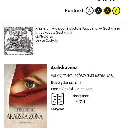
kontrast:
Filia nr 1 - Miejskiej Biblioteki Publicznej w Gostyninie
im. Jakuba z Gostynina
ul. Płocka 2A
09-500 Gostynin
Arabska żona
VALKO, TANYA, PRÓSZYŃSKI MEDIA. 4PBL.
Rok wydania: 2010.
Powieść polska 21 w., 2001-
dostępne:
1 z 1