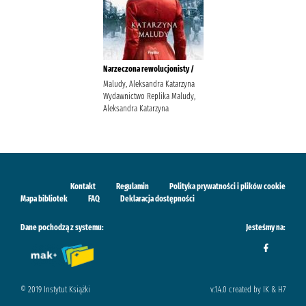
Narzeczona rewolucjonisty /
Maludy, Aleksandra Katarzyna
Wydawnictwo Replika Maludy,
Aleksandra Katarzyna
Kontakt
Regulamin
Polityka prywatności i plików cookie
Mapa bibliotek
FAQ
Deklaracja dostępności
Dane pochodzą z systemu:
Jesteśmy na:
© 2019 Instytut Książki
v.1.4.0 created by IK & H7