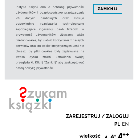
Instytut Książki dba o ochronę prywatności
ZAMKNIJ
użytkowników i bezpieczeństwo przetwarzania
ich danych osobowych oraz stosuje
odpowiednie rozwiązania technologiczne
zapobiegające ingerencji osób trzecich w
prywatność użytkowników. Używamy także
plików cookies, by ułatwić korzystanie z naszych
serwisów oraz do celów statystycznych.Jeśli nie
chcesz, by pliki cookies były zapisywane na
Twoim dysku zmień ustawienia swojej
przeglądarki. Kliknij "Zamknij" aby zaakceptować
naszą politykę prywatności.
ZAREJESTRUJ / ZALOGUJ
PL
EN
wielkość: