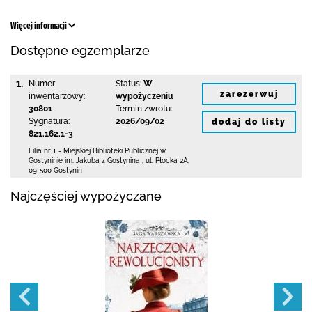
Więcej informacji
Dostępne egzemplarze
1.
Numer
Status:
W
zarezerwuj
inwentarzowy:
wypożyczeniu
30801
Termin zwrotu:
Sygnatura:
2026/09/02
dodaj do listy
821.162.1-3
Filia nr 1 - Miejskiej Biblioteki Publicznej
w
Gostyninie im. Jakuba z Gostynina
,
ul. Płocka 2A
,
09-500 Gostynin
Najczęściej wypożyczane