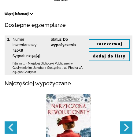
Więcej informacji
Dostępne egzemplarze
1.
Numer
Status:
Do
zarezerwuj
inwentarzowy:
wypożyczenia
31058
Sygnatura:
94(4)
dodaj do listy
Filia nr 1 - Miejskiej Biblioteki Publicznej
w
Gostyninie im. Jakuba z Gostynina
,
ul. Płocka 2A
,
09-500 Gostynin
Najczęściej wypożyczane