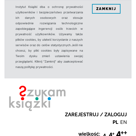
Instytut Książki dba o ochronę prywatności
ZAMKNIJ
użytkowników i bezpieczeństwo przetwarzania
ich danych osobowych oraz stosuje
odpowiednie rozwiązania technologiczne
zapobiegające ingerencji osób trzecich w
prywatność użytkowników. Używamy także
plików cookies, by ułatwić korzystanie z naszych
serwisów oraz do celów statystycznych.Jeśli nie
chcesz, by pliki cookies były zapisywane na
Twoim dysku zmień ustawienia swojej
przeglądarki. Kliknij "Zamknij" aby zaakceptować
naszą politykę prywatności.
ZAREJESTRUJ / ZALOGUJ
PL
EN
wielkość: