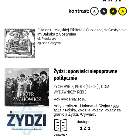
kontrast:
Filia nr 1 - Miejskiej Biblioteki Publicznej w Gostyninie
im. Jakuba z Gostynina
ul. Płocka 2A
09-500 Gostynin
Żydzi : opowieści niepoprawne
politycznie
ZYCHOWICZ, PIOTR (1980- )., DOM
WYDAWNICZY REBIS
Rok wydania: 2016.
Antysemityzm, Holocaust, Wojna 1939-
1945 r. Polska, Żydzi a Polacy, Polacy za
granic a Żydzi, Wywiady
dostępne:
1 z 1