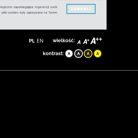
logiczne zapobiegające ingerencji osób
ZAMKNIJ
 pliki cookies były zapisywane na Twoim
PL
EN
wielkość:
kontrast: