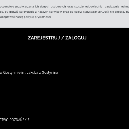
ieczeństwo przetwarzania ich danych osobowych oraz stosuje odpowiednie rozwiązania techno
, by ułatwić korzystanie z naszych serwisów oraz do celów statystycznych.Jeśli nie chcesz, by
aakceptować naszą politykę prywatności.
ZAREJESTRUJ / ZALOGUJ
nej w Gostyninie im. Jakuba z Gostynina
ICTWO POZNAŃSKIE