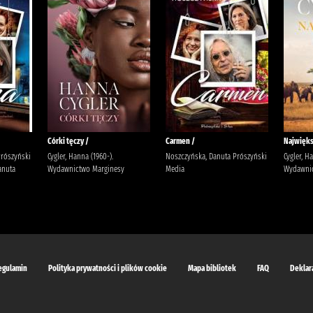
Córki tęczy /
Carmen /
Najwięks
Prószyński
Cygler, Hanna (1960-).
Noszczyńska, Danuta Prószyński
Cygler, H
anuta
Wydawnictwo Marginesy
Media
Wydawnic
egulamin
Polityka prywatności i plików cookie
Mapa bibliotek
FAQ
Deklar