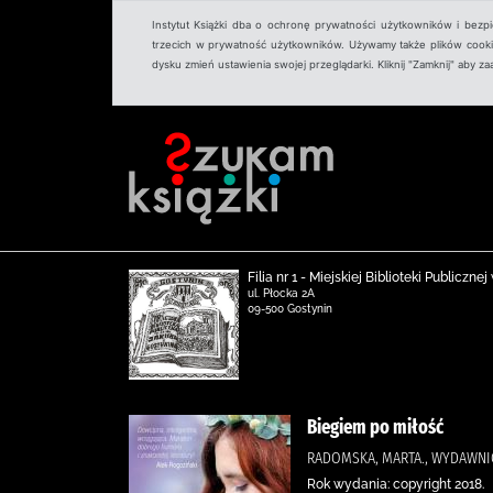
Instytut Książki dba o ochronę prywatności użytkowników i bezp
trzecich w prywatność użytkowników. Używamy także plików cookies
dysku zmień ustawienia swojej przeglądarki. Kliknij "Zamknij" aby z
Filia nr 1 - Miejskiej Biblioteki Publicz
ul. Płocka 2A
09-500 Gostynin
Biegiem po miłość
RADOMSKA, MARTA., WYDAWN
Rok wydania: copyright 2018.