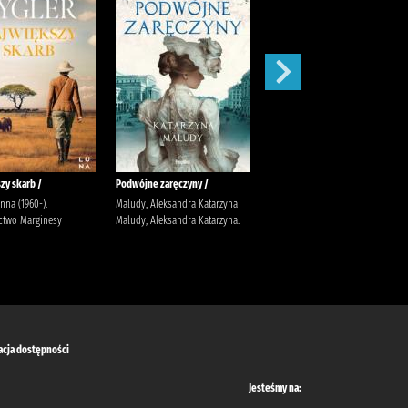
zy skarb /
Podwójne zaręczyny /
Apetyt na miłość /
anna (1960-).
Maludy, Aleksandra Katarzyna
Nowik, Marta (pisarka)
two Marginesy
Maludy, Aleksandra Katarzyna.
Wydawnictwo Szara Godzina
acja dostępności
Jesteśmy na: