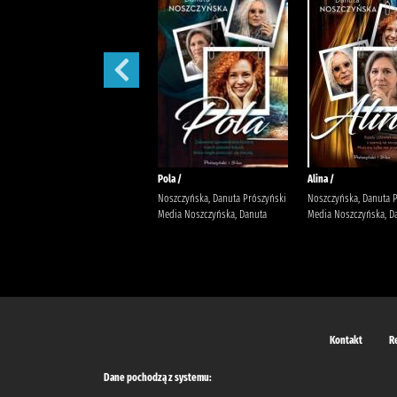
Małżeńskie więzi /
Pola /
Alina /
Maludy, Aleksandra Katarzyna
Noszczyńska, Danuta Prószyński
Noszczyńska, Danuta 
Wydawnictwo Replika Maludy,
Media Noszczyńska, Danuta
Media Noszczyńska, D
Aleksandra Katarzyna
Kontakt
R
Dane pochodzą z systemu: