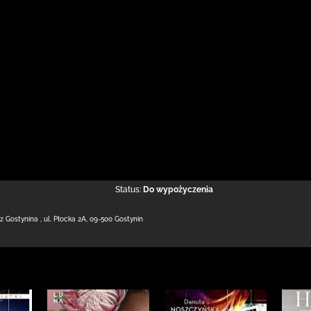
Status:
Do wypożyczenia
 z Gostynina
,
ul. Płocka 2A
,
09-500 Gostynin