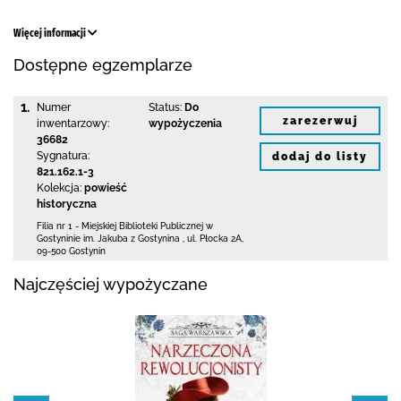
Więcej informacji
Dostępne egzemplarze
1.
Numer
Status:
Do
zarezerwuj
inwentarzowy:
wypożyczenia
36682
Sygnatura:
dodaj do listy
821.162.1-3
Kolekcja:
powieść
historyczna
Filia nr 1 - Miejskiej Biblioteki Publicznej
w
Gostyninie im. Jakuba z Gostynina
,
ul. Płocka 2A
,
09-500 Gostynin
Najczęściej wypożyczane