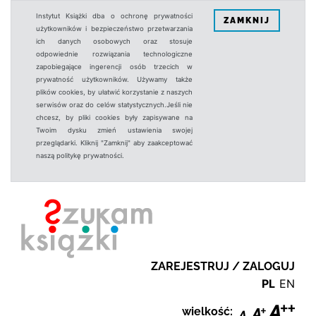
Instytut Książki dba o ochronę prywatności
ZAMKNIJ
użytkowników i bezpieczeństwo przetwarzania
ich danych osobowych oraz stosuje
odpowiednie rozwiązania technologiczne
zapobiegające ingerencji osób trzecich w
prywatność użytkowników. Używamy także
plików cookies, by ułatwić korzystanie z naszych
serwisów oraz do celów statystycznych.Jeśli nie
chcesz, by pliki cookies były zapisywane na
Twoim dysku zmień ustawienia swojej
przeglądarki. Kliknij "Zamknij" aby zaakceptować
naszą politykę prywatności.
ZAREJESTRUJ / ZALOGUJ
PL
EN
wielkość: