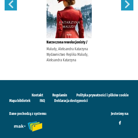
Narzeczona rewolucjonisty /
Maludy, Aleksandra Katarzyna
Wydawnictwo Replika Maludy,
Aleksandra Katarzyna
Kontakt
Regulamin
Polityka prywatności i plików cookie
Mapa bibliotek
FAQ
Deklaracja dostępności
Dane pochodzą z systemu:
Jesteśmy na: