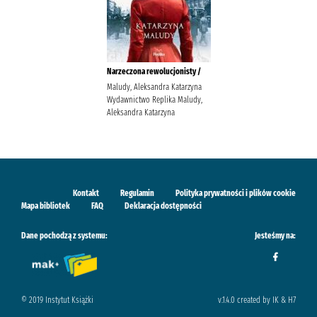
Narzeczona rewolucjonisty /
Maludy, Aleksandra Katarzyna
Wydawnictwo Replika Maludy,
Aleksandra Katarzyna
Kontakt
Regulamin
Polityka prywatności i plików cookie
Mapa bibliotek
FAQ
Deklaracja dostępności
Dane pochodzą z systemu:
Jesteśmy na:
© 2019 Instytut Książki
v.1.4.0 created by IK & H7