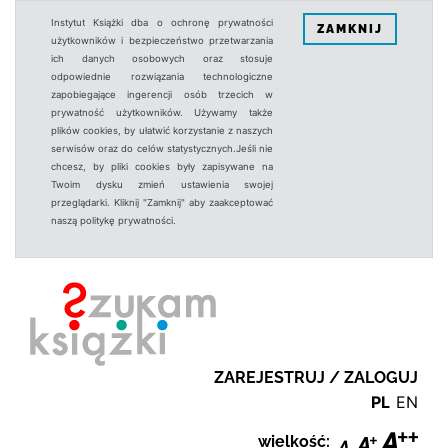
Instytut Książki dba o ochronę prywatności
ZAMKNIJ
użytkowników i bezpieczeństwo przetwarzania
ich danych osobowych oraz stosuje
odpowiednie rozwiązania technologiczne
zapobiegające ingerencji osób trzecich w
prywatność użytkowników. Używamy także
plików cookies, by ułatwić korzystanie z naszych
serwisów oraz do celów statystycznych.Jeśli nie
chcesz, by pliki cookies były zapisywane na
Twoim dysku zmień ustawienia swojej
przeglądarki. Kliknij "Zamknij" aby zaakceptować
naszą politykę prywatności.
ZAREJESTRUJ / ZALOGUJ
PL
EN
wielkość: