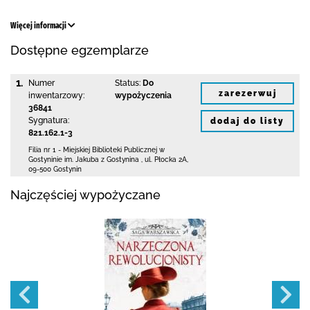
Więcej informacji
Dostępne egzemplarze
1.
Numer
Status:
Do
zarezerwuj
inwentarzowy:
wypożyczenia
36841
Sygnatura:
dodaj do listy
821.162.1-3
Filia nr 1 - Miejskiej Biblioteki Publicznej
w
Gostyninie im. Jakuba z Gostynina
,
ul. Płocka 2A
,
09-500 Gostynin
Najczęściej wypożyczane