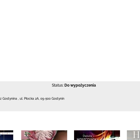
Status:
Do wypożyczenia
 z Gostynina
,
ul. Płocka 2A
,
09-500 Gostynin