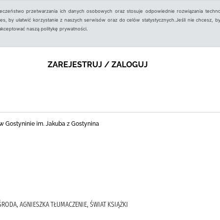
ieczeństwo przetwarzania ich danych osobowych oraz stosuje odpowiednie rozwiązania techno
, by ułatwić korzystanie z naszych serwisów oraz do celów statystycznych.Jeśli nie chcesz, by
aakceptować naszą politykę prywatności.
ZAREJESTRUJ / ZALOGUJ
nej w Gostyninie im. Jakuba z Gostynina
ŚRODA, AGNIESZKA TŁUMACZENIE, ŚWIAT KSIĄŻKI