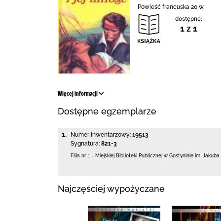
Powieść francuska 20 w.
dostępne:
1 z 1
Więcej informacji
Dostępne egzemplarze
1.
Numer inwentarzowy:
19513
Sygnatura:
821-3
Filia nr 1 - Miejskiej Biblioteki Publicznej
w Gostyninie im. Jakuba
Najczęściej wypożyczane