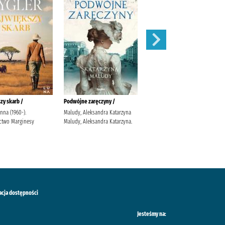
zy skarb /
Podwójne zaręczyny /
Apetyt na miłość /
anna (1960-).
Maludy, Aleksandra Katarzyna
Nowik, Marta (pisarka)
two Marginesy
Maludy, Aleksandra Katarzyna.
Wydawnictwo Szara Godzina
acja dostępności
Jesteśmy na: