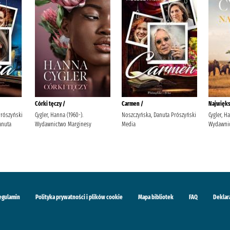
Córki tęczy /
Carmen /
Najwięks
Prószyński
Cygler, Hanna (1960-).
Noszczyńska, Danuta Prószyński
Cygler, H
anuta
Wydawnictwo Marginesy
Media
Wydawnic
egulamin
Polityka prywatności i plików cookie
Mapa bibliotek
FAQ
Deklar