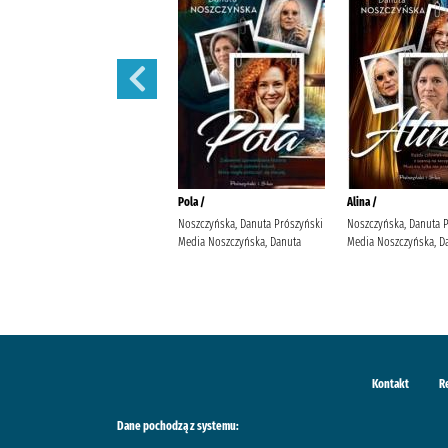
Małżeńskie więzi /
Pola /
Alina /
Maludy, Aleksandra Katarzyna
Noszczyńska, Danuta Prószyński
Noszczyńska, Danuta 
Wydawnictwo Replika Maludy,
Media Noszczyńska, Danuta
Media Noszczyńska, D
Aleksandra Katarzyna
Kontakt
R
Dane pochodzą z systemu: