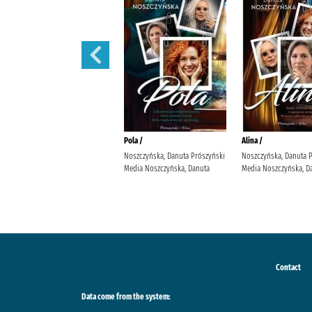
Małżeńskie więzi /
Pola /
Alina /
Maludy, Aleksandra Katarzyna
Noszczyńska, Danuta Prószyński
Noszczyńska, Danuta 
Wydawnictwo Replika Maludy,
Media Noszczyńska, Danuta
Media Noszczyńska, D
Aleksandra Katarzyna
Contact
Data come from the system: