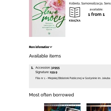
Kobieta, Samorealizacja, Sens
available:
1 from 1
More information
Available items
1.
Accession:
32955
Signature:
159.9
Filia nr 1 - Miejskiej Biblioteki Publicznej
w Gostyninie im. Jakuba
Most often borrowed