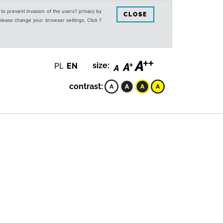
s to prevent invasion of the users? privacy by
CLOSE
 please change your browser settings. Click ?
PL
EN
size:
contrast: