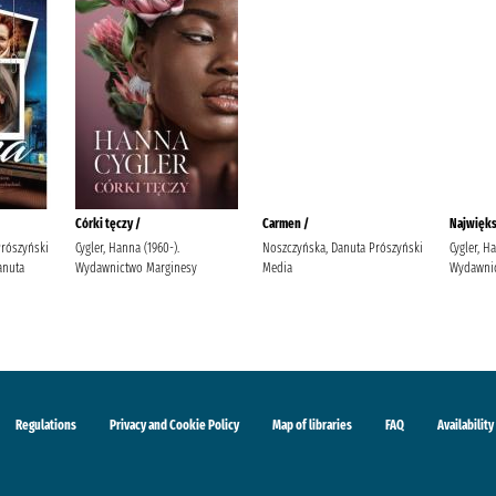
Córki tęczy /
Carmen /
Najwięks
Prószyński
Cygler, Hanna (1960-).
Noszczyńska, Danuta Prószyński
Cygler, H
anuta
Wydawnictwo Marginesy
Media
Wydawnic
Regulations
Privacy and Cookie Policy
Map of libraries
FAQ
Availability