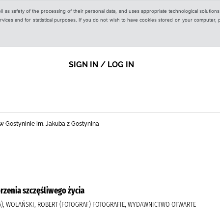
ell as safety of the processing of their personal data, and uses appropriate technological solution
 services and for statistical purposes. If you do not wish to have cookies stored on your computer,
SIGN IN / LOG IN
nej w Gostyninie im. Jakuba z Gostynina
rzenia szczęśliwego życia
25), WOLAŃSKI, ROBERT (FOTOGRAF) FOTOGRAFIE, WYDAWNICTWO OTWARTE