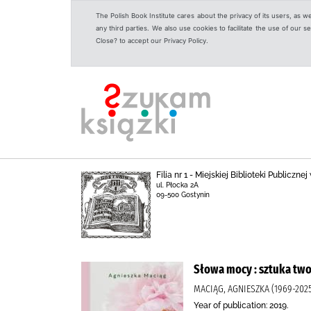
The Polish Book Institute cares about the privacy of its users, as w
any third parties. We also use cookies to facilitate the use of our
Close? to accept our Privacy Policy.
Filia nr 1 - Miejskiej Biblioteki Publicz
ul. Płocka 2A
09-500 Gostynin
Słowa mocy : sztuka two
MACIĄG, AGNIESZKA (1969-20
Year of publication: 2019.