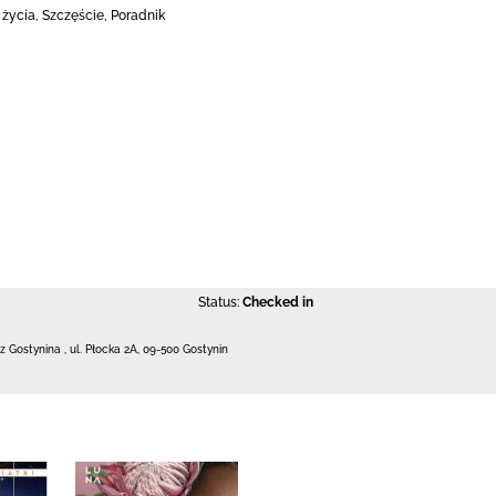
 życia, Szczęście, Poradnik
Status:
Checked in
 z Gostynina
,
ul. Płocka 2A
,
09-500 Gostynin