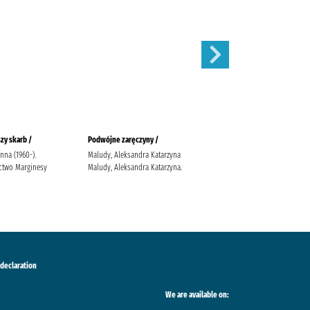
zy skarb /
Podwójne zaręczyny /
Apetyt na miłość /
anna (1960-).
Maludy, Aleksandra Katarzyna
Nowik, Marta (pisarka)
two Marginesy
Maludy, Aleksandra Katarzyna.
Wydawnictwo Szara Godzina
 declaration
We are available on: