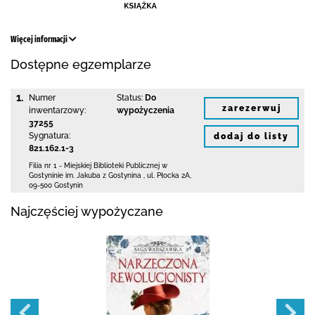
Więcej informacji
Dostępne egzemplarze
1.
Numer
Status:
Do
zarezerwuj
inwentarzowy:
wypożyczenia
37255
Sygnatura:
dodaj do listy
821.162.1-3
Filia nr 1 - Miejskiej Biblioteki Publicznej
w
Gostyninie im. Jakuba z Gostynina
,
ul. Płocka 2A
,
09-500 Gostynin
Najczęściej wypożyczane