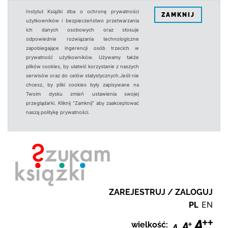
Instytut Książki dba o ochronę prywatności
ZAMKNIJ
użytkowników i bezpieczeństwo przetwarzania
ich danych osobowych oraz stosuje
odpowiednie rozwiązania technologiczne
zapobiegające ingerencji osób trzecich w
prywatność użytkowników. Używamy także
plików cookies, by ułatwić korzystanie z naszych
serwisów oraz do celów statystycznych.Jeśli nie
chcesz, by pliki cookies były zapisywane na
Twoim dysku zmień ustawienia swojej
przeglądarki. Kliknij "Zamknij" aby zaakceptować
naszą politykę prywatności.
ZAREJESTRUJ / ZALOGUJ
PL
EN
wielkość: