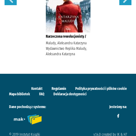
Narzeczona rewolucjonisty /
Maludy, Aleksandra Katarzyna
Wydawnictwo Replika Maludy,
Aleksandra Katarzyna
Kontakt
Regulamin
Polityka prywatności i plików cookie
Mapa bibliotek
FAQ
Deklaracja dostępności
Dane pochodzą z systemu:
Jesteśmy na:
© 2019 Instytut Książki
v.1.4.0 created by IK & H7