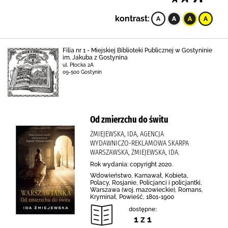
kontrast:
Filia nr 1 - Miejskiej Biblioteki Publicznej w Gostyninie
im. Jakuba z Gostynina
ul. Płocka 2A
09-500 Gostynin
Od zmierzchu do świtu
ŻMIEJEWSKA, IDA, AGENCJA
WYDAWNICZO-REKLAMOWA SKARPA
WARSZAWSKA, ŻMIEJEWSKA, IDA.
Rok wydania: copyright 2020.
Wdowieństwo, Karnawał, Kobieta,
Polacy, Rosjanie, Policjanci i policjantki,
Warszawa (woj. mazowieckie), Romans,
Kryminał, Powieść, 1801-1900
dostępne:
1 z 1