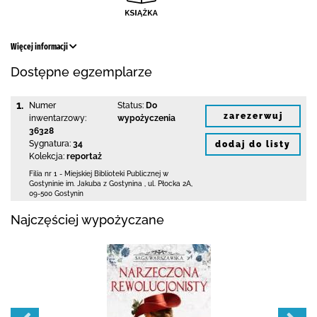
Więcej informacji
Dostępne egzemplarze
1.
Numer
Status:
Do
zarezerwuj
inwentarzowy:
wypożyczenia
36328
Sygnatura:
34
dodaj do listy
Kolekcja:
reportaż
Filia nr 1 - Miejskiej Biblioteki Publicznej
w
Gostyninie im. Jakuba z Gostynina
,
ul. Płocka 2A
,
09-500 Gostynin
Najczęściej wypożyczane