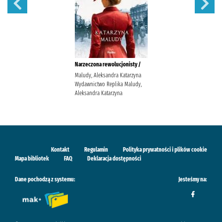
Narzeczona rewolucjonisty /
Maludy, Aleksandra Katarzyna
Wydawnictwo Replika Maludy,
Aleksandra Katarzyna
Kontakt
Regulamin
Polityka prywatności i plików cookie
Mapa bibliotek
FAQ
Deklaracja dostępności
Dane pochodzą z systemu:
Jesteśmy na: