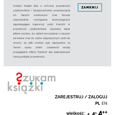
Instytut Książki dba o ochronę prywatności
ZAMKNIJ
użytkowników i bezpieczeństwo przetwarzania
ich danych osobowych oraz stosuje
odpowiednie rozwiązania technologiczne
zapobiegające ingerencji osób trzecich w
prywatność użytkowników. Używamy także
plików cookies, by ułatwić korzystanie z naszych
serwisów oraz do celów statystycznych.Jeśli nie
chcesz, by pliki cookies były zapisywane na
Twoim dysku zmień ustawienia swojej
przeglądarki. Kliknij "Zamknij" aby zaakceptować
naszą politykę prywatności.
ZAREJESTRUJ / ZALOGUJ
PL
EN
wielkość: