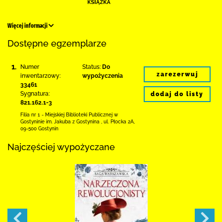
Więcej informacji
Dostępne egzemplarze
1.
Numer
Status:
Do
zarezerwuj
inwentarzowy:
wypożyczenia
33461
Sygnatura:
dodaj do listy
821.162.1-3
Filia nr 1 - Miejskiej Biblioteki Publicznej
w
Gostyninie im. Jakuba z Gostynina
,
ul. Płocka 2A
,
09-500 Gostynin
Najczęściej wypożyczane