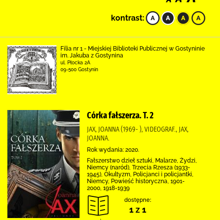
kontrast:
Filia nr 1 - Miejskiej Biblioteki Publicznej w Gostyninie
im. Jakuba z Gostynina
ul. Płocka 2A
09-500 Gostynin
Córka fałszerza. T. 2
JAX, JOANNA (1969- ), VIDEOGRAF., JAX,
JOANNA.
Rok wydania: 2020.
Fałszerstwo dzieł sztuki, Malarze, Żydzi,
Niemcy (naród), Trzecia Rzesza (1933-
1945), Okultyzm, Policjanci i policjantki,
Niemcy, Powieść historyczna, 1901-
2000, 1918-1939
dostępne:
1 z 1