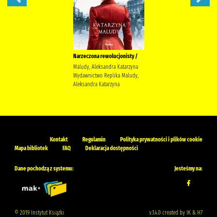
Narzeczona rewolucjonisty /
Maludy, Aleksandra Katarzyna
Wydawnictwo Replika Maludy,
Aleksandra Katarzyna
Kontakt
Regulamin
Polityka prywatności i plików cookie
Mapa bibliotek
FAQ
Deklaracja dostępności
Dane pochodzą z systemu:
Jesteśmy na:
© 2019 Instytut Książki
v.1.4.0 created by IK & H7