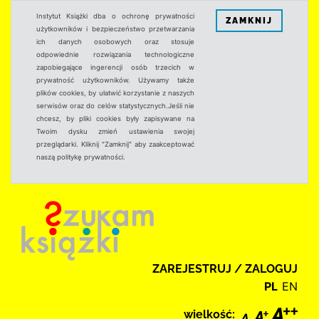
Instytut Książki dba o ochronę prywatności
ZAMKNIJ
użytkowników i bezpieczeństwo przetwarzania
ich danych osobowych oraz stosuje
odpowiednie rozwiązania technologiczne
zapobiegające ingerencji osób trzecich w
prywatność użytkowników. Używamy także
plików cookies, by ułatwić korzystanie z naszych
serwisów oraz do celów statystycznych.Jeśli nie
chcesz, by pliki cookies były zapisywane na
Twoim dysku zmień ustawienia swojej
przeglądarki. Kliknij "Zamknij" aby zaakceptować
naszą politykę prywatności.
ZAREJESTRUJ / ZALOGUJ
PL
EN
wielkość: