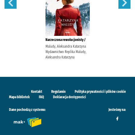
Narzeczona rewolucjonisty /
Maludy, Aleksandra Katarzyna
Wydawnictwo Replika Maludy,
Aleksandra Katarzyna
Kontakt
Regulamin
Polityka prywatności i plików cookie
Mapa bibliotek
FAQ
Deklaracja dostępności
Dane pochodzą z systemu:
Jesteśmy na: