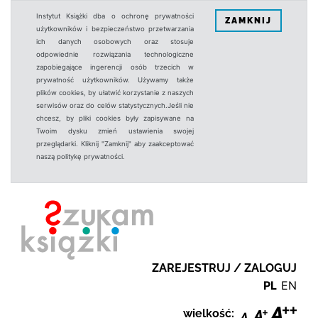
Instytut Książki dba o ochronę prywatności
ZAMKNIJ
użytkowników i bezpieczeństwo przetwarzania
ich danych osobowych oraz stosuje
odpowiednie rozwiązania technologiczne
zapobiegające ingerencji osób trzecich w
prywatność użytkowników. Używamy także
plików cookies, by ułatwić korzystanie z naszych
serwisów oraz do celów statystycznych.Jeśli nie
chcesz, by pliki cookies były zapisywane na
Twoim dysku zmień ustawienia swojej
przeglądarki. Kliknij "Zamknij" aby zaakceptować
naszą politykę prywatności.
ZAREJESTRUJ / ZALOGUJ
PL
EN
wielkość: