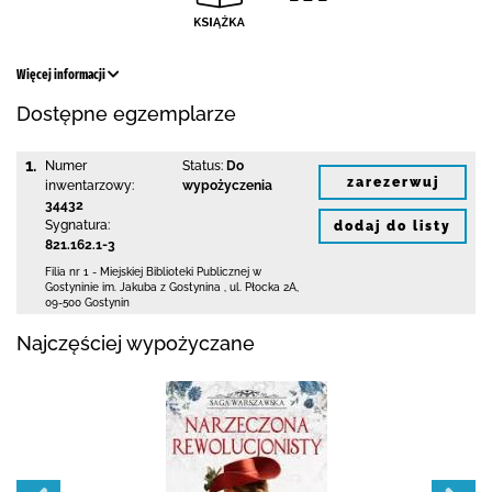
Więcej informacji
Dostępne egzemplarze
1.
Numer
Status:
Do
zarezerwuj
inwentarzowy:
wypożyczenia
34432
Sygnatura:
dodaj do listy
821.162.1-3
Filia nr 1 - Miejskiej Biblioteki Publicznej
w
Gostyninie im. Jakuba z Gostynina
,
ul. Płocka 2A
,
09-500 Gostynin
Najczęściej wypożyczane