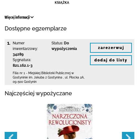
Więcej informacji
Dostępne egzemplarze
1.
Numer
Status:
Do
zarezerwuj
inwentarzowy:
wypożyczenia
34289
Sygnatura:
dodaj do listy
821.162.1-3
Filia nr 1 - Miejskiej Biblioteki Publicznej
w
Gostyninie im. Jakuba z Gostynina
,
ul. Płocka 2A
,
09-500 Gostynin
Najczęściej wypożyczane