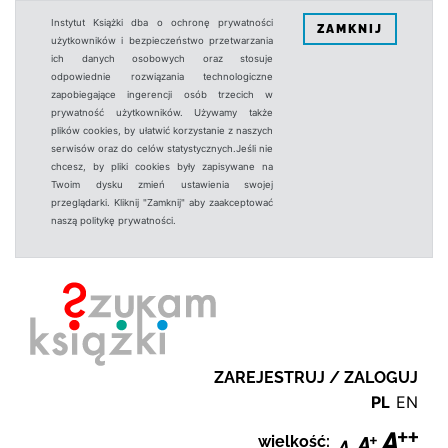
Instytut Książki dba o ochronę prywatności
ZAMKNIJ
użytkowników i bezpieczeństwo przetwarzania
ich danych osobowych oraz stosuje
odpowiednie rozwiązania technologiczne
zapobiegające ingerencji osób trzecich w
prywatność użytkowników. Używamy także
plików cookies, by ułatwić korzystanie z naszych
serwisów oraz do celów statystycznych.Jeśli nie
chcesz, by pliki cookies były zapisywane na
Twoim dysku zmień ustawienia swojej
przeglądarki. Kliknij "Zamknij" aby zaakceptować
naszą politykę prywatności.
ZAREJESTRUJ / ZALOGUJ
PL
EN
wielkość: