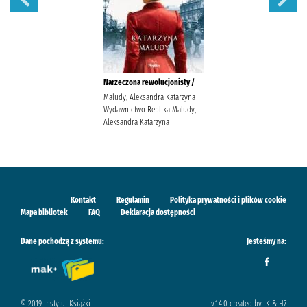
Narzeczona rewolucjonisty /
Maludy, Aleksandra Katarzyna
Wydawnictwo Replika Maludy,
Aleksandra Katarzyna
Kontakt
Regulamin
Polityka prywatności i plików cookie
Mapa bibliotek
FAQ
Deklaracja dostępności
Dane pochodzą z systemu:
Jesteśmy na:
© 2019 Instytut Książki
v.1.4.0 created by IK & H7