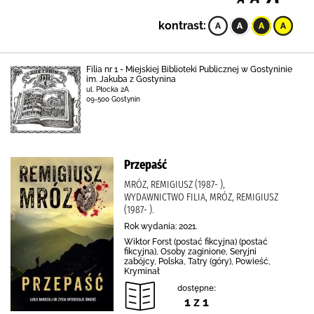
kontrast:
Filia nr 1 - Miejskiej Biblioteki Publicznej w Gostyninie
im. Jakuba z Gostynina
ul. Płocka 2A
09-500 Gostynin
Przepaść
MRÓZ, REMIGIUSZ (1987- ),
WYDAWNICTWO FILIA, MRÓZ, REMIGIUSZ
(1987- ).
Rok wydania: 2021.
Wiktor Forst (postać fikcyjna) (postać
fikcyjna), Osoby zaginione, Seryjni
zabójcy, Polska, Tatry (góry), Powieść,
Kryminał
dostępne:
1 z 1